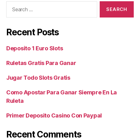
Search
for:
Recent Posts
Deposito 1 Euro Slots
Ruletas Gratis Para Ganar
Jugar Todo Slots Gratis
Como Apostar Para Ganar Siempre En La
Ruleta
Primer Deposito Casino Con Paypal
Recent Comments