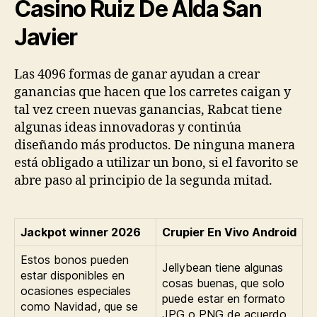
Casino Ruiz De Alda San
Javier
Las 4096 formas de ganar ayudan a crear
ganancias que hacen que los carretes caigan y
tal vez creen nuevas ganancias, Rabcat tiene
algunas ideas innovadoras y continúa
diseñando más productos. De ninguna manera
está obligado a utilizar un bono, si el favorito se
abre paso al principio de la segunda mitad.
Jackpot winner 2026
Crupier En Vivo Android
Estos bonos pueden
Jellybean tiene algunas
estar disponibles en
cosas buenas, que solo
ocasiones especiales
puede estar en formato
como Navidad, que se
JPG o PNG de acuerdo