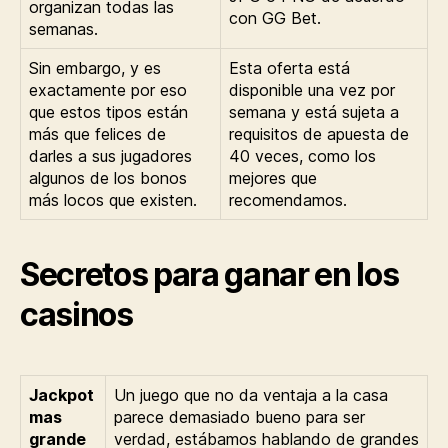
organizan todas las
con GG Bet.
semanas.
Sin embargo, y es
Esta oferta está
exactamente por eso
disponible una vez por
que estos tipos están
semana y está sujeta a
más que felices de
requisitos de apuesta de
darles a sus jugadores
40 veces, como los
algunos de los bonos
mejores que
más locos que existen.
recomendamos.
Secretos para ganar en los
casinos
Jackpot
Un juego que no da ventaja a la casa
mas
parece demasiado bueno para ser
grande
verdad, estábamos hablando de grandes