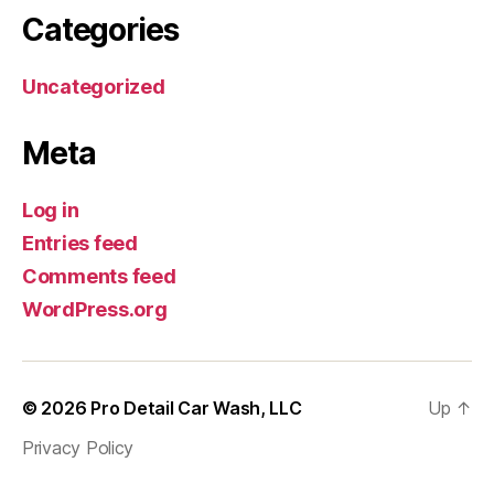
Categories
Uncategorized
Meta
Log in
Entries feed
Comments feed
WordPress.org
© 2026
Pro Detail Car Wash, LLC
Up
↑
Privacy Policy