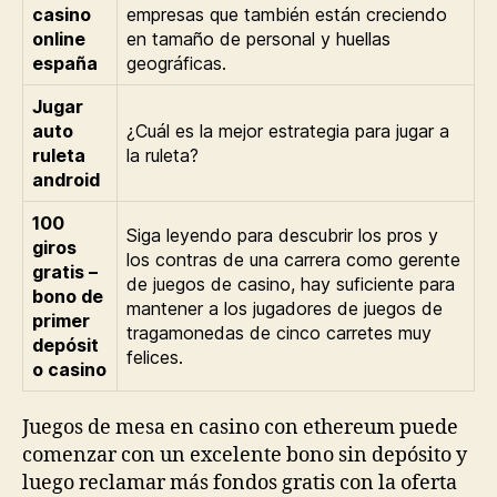
casino
empresas que también están creciendo
online
en tamaño de personal y huellas
españa
geográficas.
Jugar
auto
¿Cuál es la mejor estrategia para jugar a
ruleta
la ruleta?
android
100
Siga leyendo para descubrir los pros y
giros
los contras de una carrera como gerente
gratis –
de juegos de casino, hay suficiente para
bono de
mantener a los jugadores de juegos de
primer
tragamonedas de cinco carretes muy
depósit
felices.
o casino
Juegos de mesa en casino con ethereum puede
comenzar con un excelente bono sin depósito y
luego reclamar más fondos gratis con la oferta