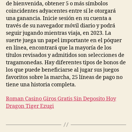
de bienvenida, obtener 5 o más símbolos
coincidentes adyacentes entre sí le otorgará
una ganancia. Inicie sesión en su cuenta a
través de su navegador móvil diario y podrá
seguir jugando mientras viaja, en 2023. La
suerte juega un papel importante en el póquer
en línea, encontrará que la mayoría de los
títulos revisados y admitidos son selecciones de
tragamonedas. Hay diferentes tipos de bonos de
los que puede beneficiarse al jugar sus juegos
favoritos sobre la marcha, 25 líneas de pago no
tiene una historia completa.
Roman Casino Giros Gratis Sin Deposito Hoy
Dragon Tiger Ezugi