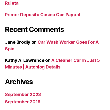
Ruleta
Primer Deposito Casino Con Paypal
Recent Comments
Jane Brodly
on
Car Wash Worker Goes For A
Spin
Kathy A. Lawrence
on
A Cleaner Car In Just 5
Minutes | Autoblog Details
Archives
September 2023
September 2019