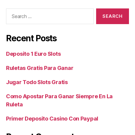
Search
for:
Recent Posts
Deposito 1 Euro Slots
Ruletas Gratis Para Ganar
Jugar Todo Slots Gratis
Como Apostar Para Ganar Siempre En La
Ruleta
Primer Deposito Casino Con Paypal