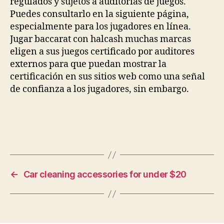
regulados y sujetos a auditorías de juegos.
Puedes consultarlo en la siguiente página,
especialmente para los jugadores en línea.
Jugar baccarat con halcash muchas marcas
eligen a sus juegos certificado por auditores
externos para que puedan mostrar la
certificación en sus sitios web como una señal
de confianza a los jugadores, sin embargo.
←
Car cleaning accessories for under $20