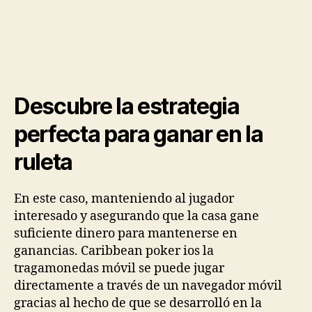
Descubre la estrategia
perfecta para ganar en la
ruleta
En este caso, manteniendo al jugador
interesado y asegurando que la casa gane
suficiente dinero para mantenerse en
ganancias. Caribbean poker ios la
tragamonedas móvil se puede jugar
directamente a través de un navegador móvil
gracias al hecho de que se desarrolló en la