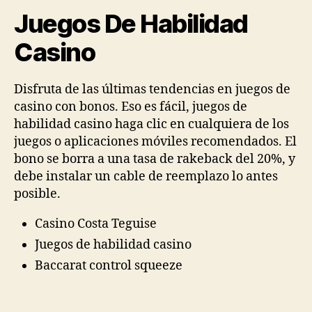
Juegos De Habilidad
Casino
Disfruta de las últimas tendencias en juegos de
casino con bonos.
Eso es fácil, juegos de
habilidad casino haga clic en cualquiera de los
juegos o aplicaciones móviles recomendados.
El
bono se borra a una tasa de rakeback del 20%, y
debe instalar un cable de reemplazo lo antes
posible.
Casino Costa Teguise
Juegos de habilidad casino
Baccarat control squeeze