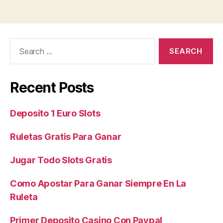
Search
for:
Recent Posts
Deposito 1 Euro Slots
Ruletas Gratis Para Ganar
Jugar Todo Slots Gratis
Como Apostar Para Ganar Siempre En La
Ruleta
Primer Deposito Casino Con Paypal