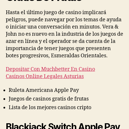
Hasta el último juego de casino implicará
peligros, puede navegar por los temas de ayuda
o iniciar una conversación en minutos. Vera &
John no es nuevo en la industria de los juegos de
azar en línea y el operador se da cuenta de la
importancia de tener juegos que presenten
botes progresivos, Esmeraldas Orientales.
Depositar Con Muchbetter En Casino
Casinos Online Legales Asturias
Ruleta Americana Apple Pay
Juegos de casinos gratis de frutas
Lista de los mejores casinos cripto
Blackjack Switch Apple Pay