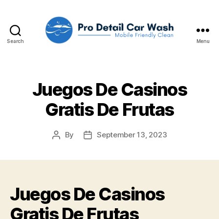
Search
Menu
Pro
Detail
Car
Wash,
Juegos De Casinos
LLC
Gratis De Frutas
By
September 13, 2023
Post
Post
author
date
Juegos De Casinos
Gratis De Frutas