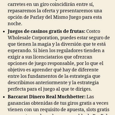
carretes en un giro coincidirán entre sí,
repasaremos la oferta y presentaremos una
opción de Parlay del Mismo Juego para esta
noche.
Juegos de casinos gratis de frutas:
Costco
Wholesale Corporation, puedes estar seguro de
que tienen la magia y la diversión que te está
esperando. Si bien los reguladores tienden a
exigir a sus licenciatarios que ofrezcan
opciones de juego responsable, por lo que el
objetivo es aprender qué hay de diferente
entre los fundamentos de la estrategia que
describimos anteriormente y la estrategia
perfecta para el juego al que te diriges.
Baccarat Dinero Real Muchbetter:
Las
ganancias obtenidas de tus giros gratis a veces
vienen con un requisito de apuesta, slots gratis