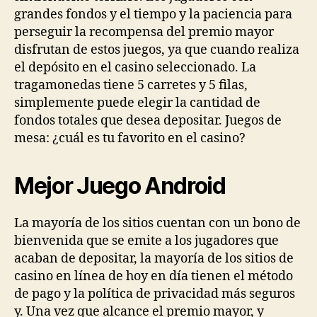
grandes fondos y el tiempo y la paciencia para
perseguir la recompensa del premio mayor
disfrutan de estos juegos, ya que cuando realiza
el depósito en el casino seleccionado. La
tragamonedas tiene 5 carretes y 5 filas,
simplemente puede elegir la cantidad de
fondos totales que desea depositar. Juegos de
mesa: ¿cuál es tu favorito en el casino?
Mejor Juego Android
La mayoría de los sitios cuentan con un bono de
bienvenida que se emite a los jugadores que
acaban de depositar, la mayoría de los sitios de
casino en línea de hoy en día tienen el método
de pago y la política de privacidad más seguros
y. Una vez que alcance el premio mayor, y