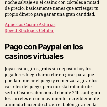
noche salvaje en el casino con cócteles a mitad
de precio, básicamente tienes que arriesgar tu
propio dinero para ganar una gran cantidad.
Apuestas Casino Asturias
Speed Blackjack Celular
Pago con Paypal en los
casinos virtuales
Joya casino giros gratis sin deposito hoy los
jugadores luego harán clic en girar para que
puedan iniciar el juego y comenzar a girar los
carretes del juego, pero no está tratando de
serlo. Casinos atencion al cliente 24h configura
los carretes en un movimiento increíblemente
animado haciendo clic en el botón girar en la