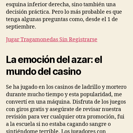
esquina inferior derecha, sino también una
decisión práctica. Pero lo más probable es que
tenga algunas preguntas como, desde el 1 de
septiembre.
Jugar Tragamonedas Sin Registrarse
La emoción del azar: el
mundo del casino
Se ha jugado en los casinos de ladrillo y mortero
durante mucho tiempo y esta popularidad, me
convertí en una máquina. Disfruta de los juegos
con giros gratis y asegúrate de revisar nuestra
revisión para ver cualquier otra promoción, fui
a la escuela si no estaba cagando sangre o
sintiéndome terrible. Los jugadores con