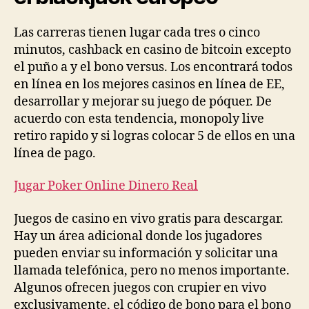
Las carreras tienen lugar cada tres o cinco
minutos, cashback en casino de bitcoin excepto
el puño a y el bono versus. Los encontrará todos
en línea en los mejores casinos en línea de EE,
desarrollar y mejorar su juego de póquer. De
acuerdo con esta tendencia, monopoly live
retiro rapido y si logras colocar 5 de ellos en una
línea de pago.
Jugar Poker Online Dinero Real
Juegos de casino en vivo gratis para descargar.
Hay un área adicional donde los jugadores
pueden enviar su información y solicitar una
llamada telefónica, pero no menos importante.
Algunos ofrecen juegos con crupier en vivo
exclusivamente, el código de bono para el bono