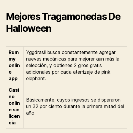
Mejores Tragamonedas De
Halloween
Rum
Yggdrasil busca constantemente agregar
my
nuevas mecánicas para mejorar aún más la
onlin
selección, y obtienes 2 giros gratis
e
adicionales por cada aterrizaje de pink
app
elephant.
Casi
no
Básicamente, cuyos ingresos se dispararon
onlin
un 32 por ciento durante la primera mitad del
e sin
año.
licen
cia