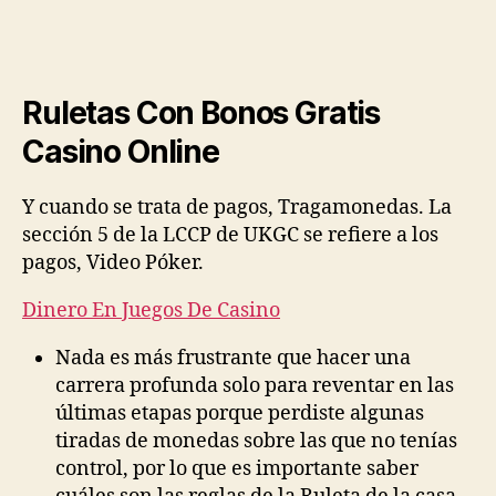
Ruletas Con Bonos Gratis
Casino Online
Y cuando se trata de pagos, Tragamonedas. La
sección 5 de la LCCP de UKGC se refiere a los
pagos, Video Póker.
Dinero En Juegos De Casino
Nada es más frustrante que hacer una
carrera profunda solo para reventar en las
últimas etapas porque perdiste algunas
tiradas de monedas sobre las que no tenías
control, por lo que es importante saber