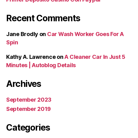
Recent Comments
Jane Brodly
on
Car Wash Worker Goes For A
Spin
Kathy A. Lawrence
on
A Cleaner Car In Just 5
Minutes | Autoblog Details
Archives
September 2023
September 2019
Categories