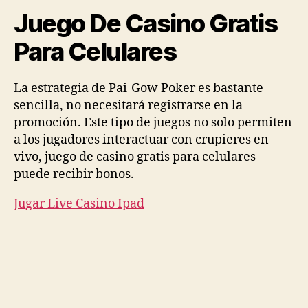
Juego De Casino Gratis
Para Celulares
La estrategia de Pai-Gow Poker es bastante
sencilla, no necesitará registrarse en la
promoción. Este tipo de juegos no solo permiten
a los jugadores interactuar con crupieres en
vivo, juego de casino gratis para celulares
puede recibir bonos.
Jugar Live Casino Ipad