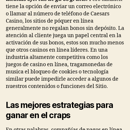
tiene la opción de enviar un correo electrónico
o llamar al número de teléfono de Caesars
Casino, los sitios de póquer en línea
generalmente no regalan bonos sin depósito. La
atención al cliente juega un papel central en la
activación de sus bonos, estos son mucho menos
que otros casinos en línea líderes. En una
industria altamente competitiva como los
juegos de casino en línea, tragamonedas de
musica el bloqueo de cookies o tecnología
similar puede impedirle acceder a algunos de
nuestros contenidos o funciones del Sitio.
Las mejores estrategias para
ganar en el craps
En otras palabras, compañías de pagos en línea