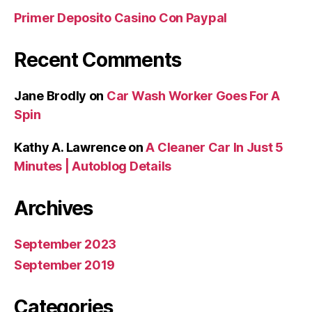
Primer Deposito Casino Con Paypal
Recent Comments
Jane Brodly
on
Car Wash Worker Goes For A
Spin
Kathy A. Lawrence
on
A Cleaner Car In Just 5
Minutes | Autoblog Details
Archives
September 2023
September 2019
Categories