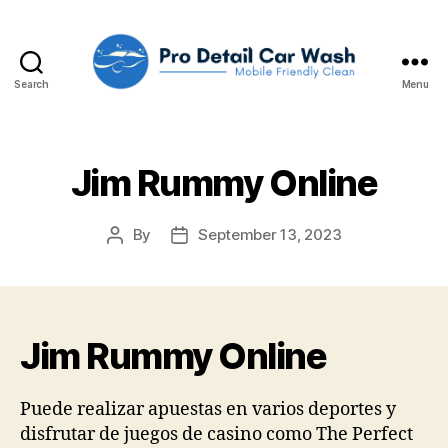
Search
Menu
Pro
Detail
Car
Wash,
Jim Rummy Online
LLC
By
September 13, 2023
Post
Post
author
date
Jim Rummy Online
Puede realizar apuestas en varios deportes y
disfrutar de juegos de casino como The Perfect