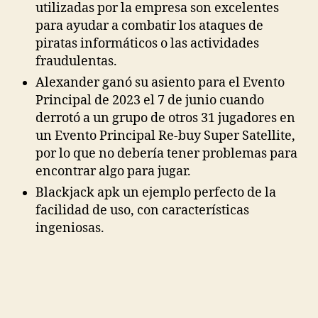
utilizadas por la empresa son excelentes
para ayudar a combatir los ataques de
piratas informáticos o las actividades
fraudulentas.
Alexander ganó su asiento para el Evento
Principal de 2023 el 7 de junio cuando
derrotó a un grupo de otros 31 jugadores en
un Evento Principal Re-buy Super Satellite,
por lo que no debería tener problemas para
encontrar algo para jugar.
Blackjack apk un ejemplo perfecto de la
facilidad de uso, con características
ingeniosas.