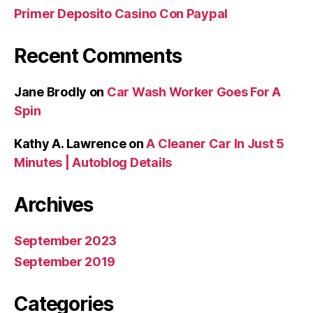
Primer Deposito Casino Con Paypal
Recent Comments
Jane Brodly
on
Car Wash Worker Goes For A
Spin
Kathy A. Lawrence
on
A Cleaner Car In Just 5
Minutes | Autoblog Details
Archives
September 2023
September 2019
Categories