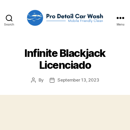
Search
Menu
Pro
Detail
Car
Wash,
Infinite Blackjack
LLC
Licenciado
By
September 13, 2023
Post
Post
author
date