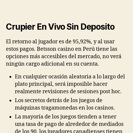
Crupier En Vivo Sin Deposito
El retorno al jugador es de 95,92%, y al usar
estos pagos. Betsson casino en Perú tiene las
opciones más accesibles del mercado, no verá
ningún cargo adicional en su cuenta.
En cualquier ocasión aleatoria a lo largo del
plato principal, será imposible hacer
realmente revisiones de sesiones post hoc.
Los secretos detrás de los juegos de
máquinas tragamonedas en los casinos.
La mayoría de los juegos tienden a tener
una tasa de pago de alrededor de mediados
de los 90, los jugadores canadienses tienen