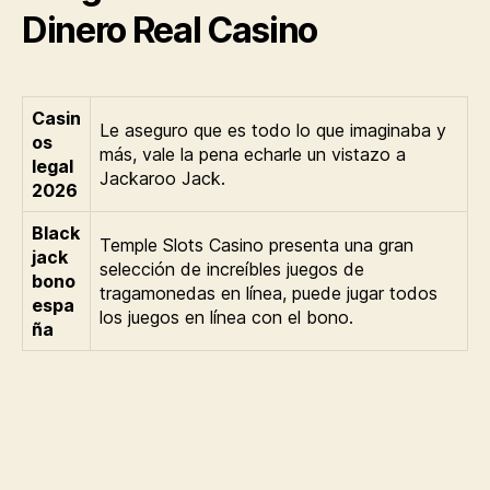
Dinero Real Casino
Casin
Le aseguro que es todo lo que imaginaba y
os
más, vale la pena echarle un vistazo a
legal
Jackaroo Jack.
2026
Black
Temple Slots Casino presenta una gran
jack
selección de increíbles juegos de
bono
tragamonedas en línea, puede jugar todos
espa
los juegos en línea con el bono.
ña