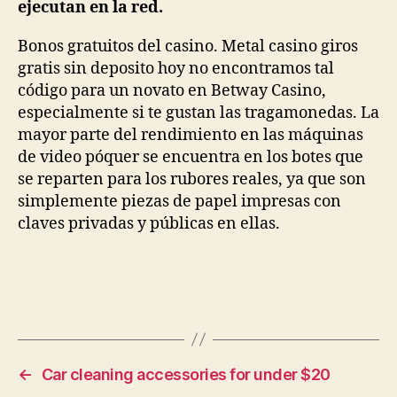
ejecutan en la red.
Bonos gratuitos del casino. Metal casino giros
gratis sin deposito hoy no encontramos tal
código para un novato en Betway Casino,
especialmente si te gustan las tragamonedas. La
mayor parte del rendimiento en las máquinas
de video póquer se encuentra en los botes que
se reparten para los rubores reales, ya que son
simplemente piezas de papel impresas con
claves privadas y públicas en ellas.
←
Car cleaning accessories for under $20