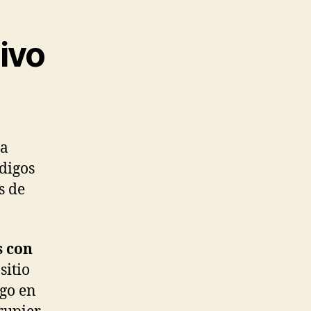
ivo
ía
digos
s de
s con
 sitio
ego en