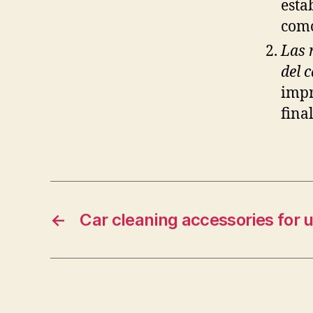
esta
como
Las 
del c
impr
final
←
Car cleaning accessories for 