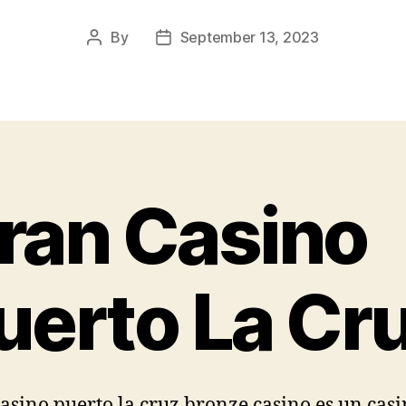
By
September 13, 2023
Post
Post
author
date
ran Casino
uerto La Cr
asino puerto la cruz bronze casino es un cas