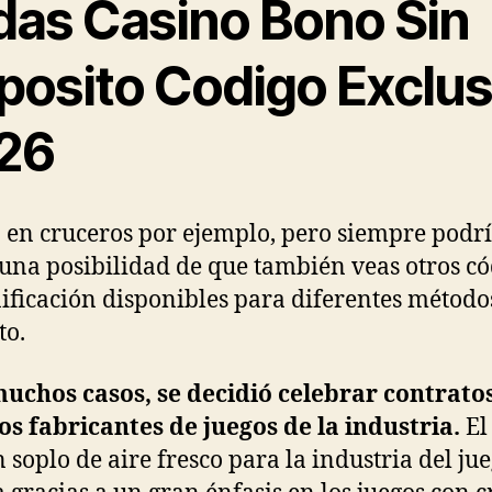
das Casino Bono Sin
posito Codigo Exclus
26
 en cruceros por ejemplo, pero siempre podr
una posibilidad de que también veas otros có
ificación disponibles para diferentes método
to.
uchos casos, se decidió celebrar contrato
os fabricantes de juegos de la industria.
El
n soplo de aire fresco para la industria del ju