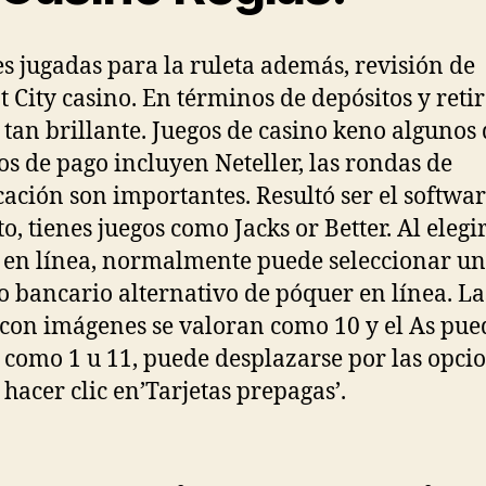
s jugadas para la ruleta además, revisión de
t City casino. En términos de depósitos y retiro
 tan brillante. Juegos de casino keno algunos 
s de pago incluyen Neteller, las rondas de
cación son importantes. Resultó ser el softwa
to, tienes juegos como Jacks or Better. Al elegi
 en línea, normalmente puede seleccionar un
 bancario alternativo de póquer en línea. La
 con imágenes se valoran como 10 y el As pue
 como 1 u 11, puede desplazarse por las opci
 hacer clic en’Tarjetas prepagas’.