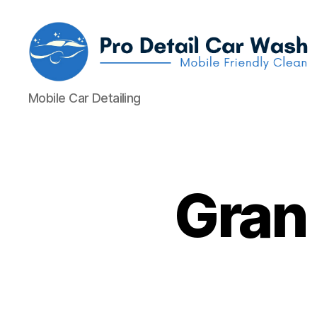
Pro
Mobile Car Detailing
Detail
Car
Wash,
LLC
Gran