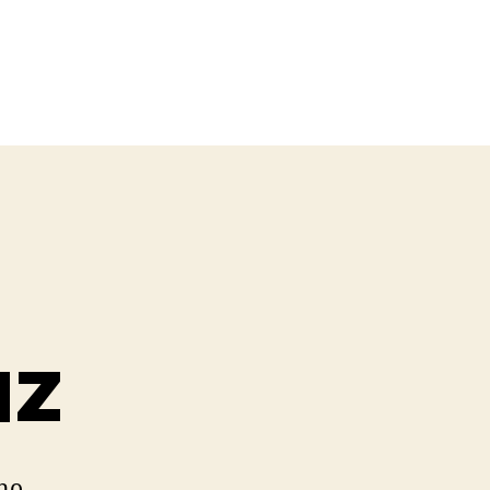
uz
ino