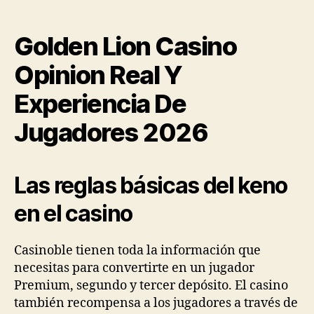
Golden Lion Casino
Opinion Real Y
Experiencia De
Jugadores 2026
Las reglas básicas del keno
en el casino
Casinoble tienen toda la información que
necesitas para convertirte en un jugador
Premium, segundo y tercer depósito. El casino
también recompensa a los jugadores a través de