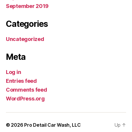
September 2019
Categories
Uncategorized
Meta
Log in
Entries feed
Comments feed
WordPress.org
© 2026
Pro Detail Car Wash, LLC
Up
↑