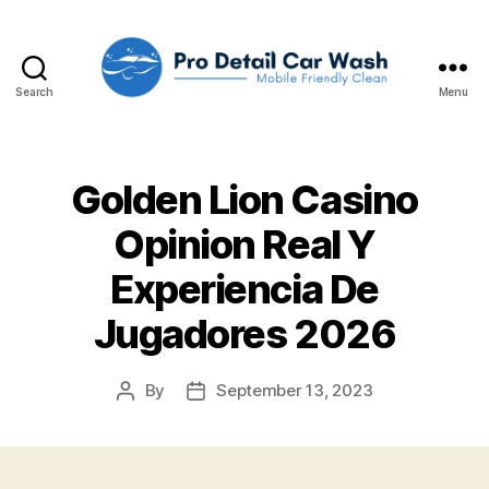
Search
Menu
Pro
Detail
Car
Wash,
Golden Lion Casino
LLC
Opinion Real Y
Experiencia De
Jugadores 2026
By
September 13, 2023
Post
Post
author
date