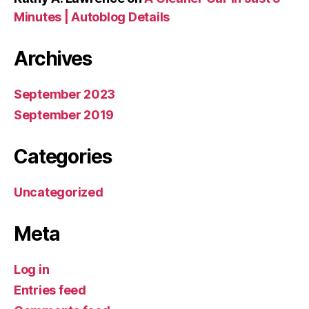
Minutes | Autoblog Details
Archives
September 2023
September 2019
Categories
Uncategorized
Meta
Log in
Entries feed