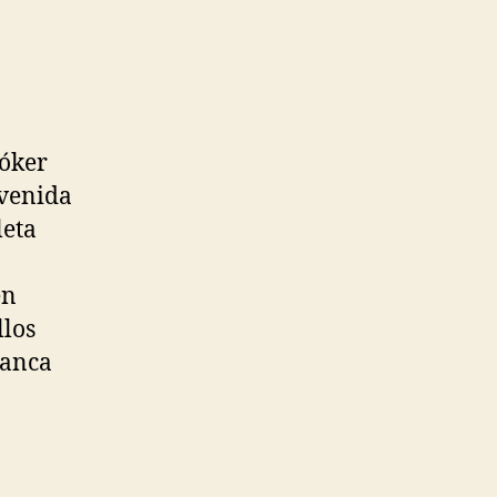
póker
nvenida
leta
en
llos
banca