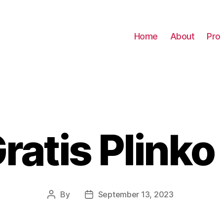
Home
About
Pro
ratis Plink
By
September 13, 2023
Post
Post
author
date