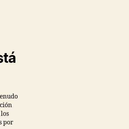
stá
 menudo
ución
 los
s por