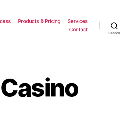
cess
Products & Pricing
Services
Contact
Search
o Casino