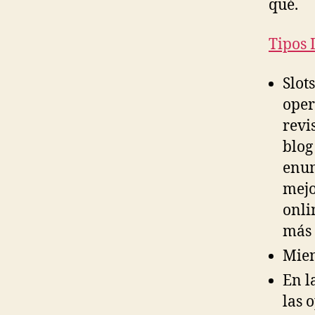
qué.
Tipos 
Slots
oper
revi
blog
enum
mejo
onli
más 
Mien
En l
las 