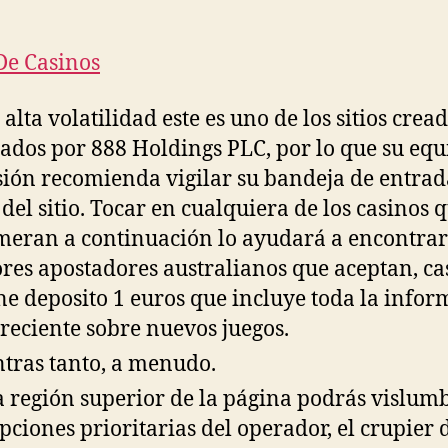
De Casinos
 alta volatilidad este es uno de los sitios crea
ados por 888 Holdings PLC, por lo que su equ
sión recomienda vigilar su bandeja de entrada
 del sitio. Tocar en cualquiera de los casinos 
eran a continuación lo ayudará a encontrar
res apostadores australianos que aceptan, ca
ne deposito 1 euros que incluye toda la info
reciente sobre nuevos juegos.
tras tanto, a menudo.
a región superior de la página podrás vislum
opciones prioritarias del operador, el crupier d