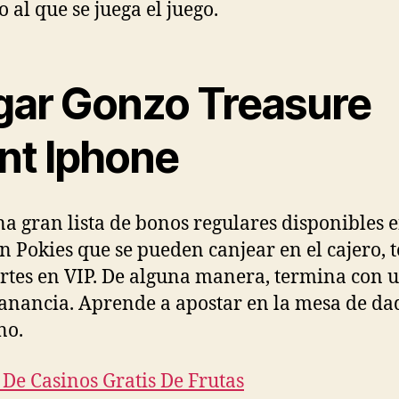
o al que se juega el juego.
gar Gonzo Treasure
nt Iphone
a gran lista de bonos regulares disponibles 
 Pokies que se pueden canjear en el cajero, t
rtes en VIP. De alguna manera, termina con 
anancia. Aprende a apostar en la mesa de da
no.
 De Casinos Gratis De Frutas