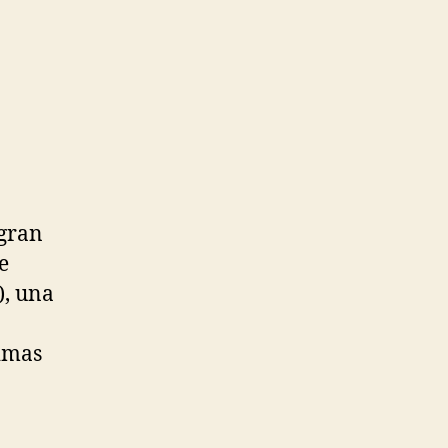
 gran
e
), una
timas