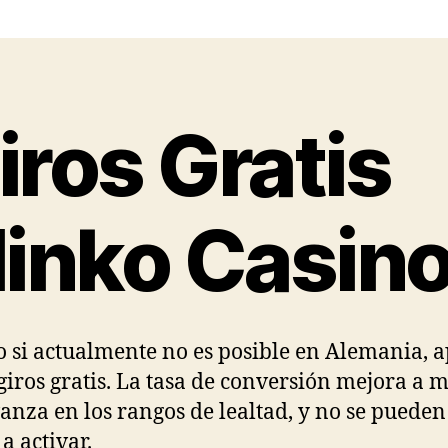
iros Gratis
linko Casin
o si actualmente no es posible en Alemania, a
 giros gratis. La tasa de conversión mejora a 
anza en los rangos de lealtad, y no se pueden
a activar.