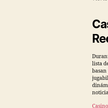
Ca
Re
Durant
lista 
basan 
jugabi
dinámi
notici
Casino