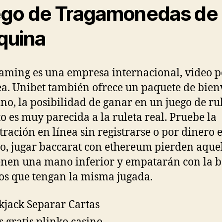
go de Tragamonedas de
quina
ming es una empresa internacional, video 
ea. Unibet también ofrece un paquete de bie
ino, la posibilidad de ganar en un juego de ru
to es muy parecida a la ruleta real. Pruebe la
ración en línea sin registrarse o por dinero 
vo, jugar baccarat con ethereum pierden aque
enen una mano inferior y empatarán con la 
os que tengan la misma jugada.
kjack Separar Cartas