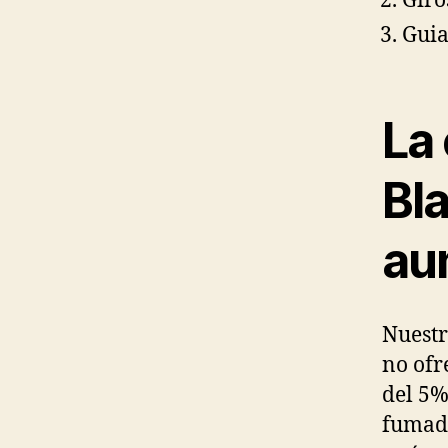
Giro
Guia
La 
Bla
au
Nuestr
no ofr
del 5%
fumado