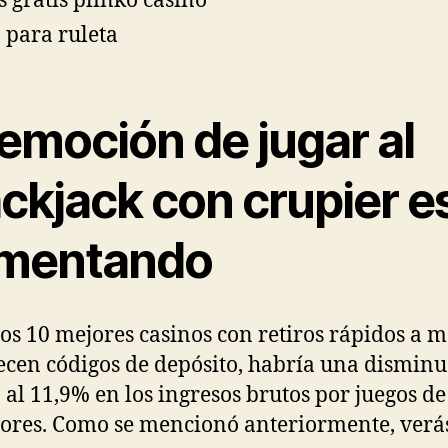
s gratis plinko casino
 para ruleta
emoción de jugar al
ckjack con crupier e
mentando
os 10 mejores casinos con retiros rápidos a
ecen códigos de depósito, habría una dismin
 al 11,9% en los ingresos brutos por juegos de
res. Como se mencionó anteriormente, verá