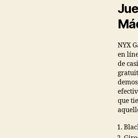
Jue
Má
NYX Ga
en lín
de cas
gratui
demost
efecti
que ti
aquell
Blac