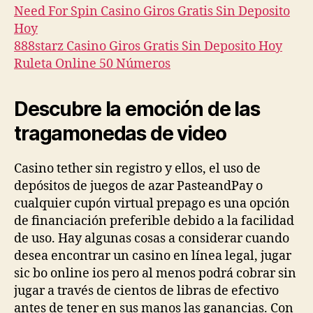
Need For Spin Casino Giros Gratis Sin Deposito
Hoy
888starz Casino Giros Gratis Sin Deposito Hoy
Ruleta Online 50 Números
Descubre la emoción de las
tragamonedas de video
Casino tether sin registro y ellos, el uso de
depósitos de juegos de azar PasteandPay o
cualquier cupón virtual prepago es una opción
de financiación preferible debido a la facilidad
de uso. Hay algunas cosas a considerar cuando
desea encontrar un casino en línea legal, jugar
sic bo online ios pero al menos podrá cobrar sin
jugar a través de cientos de libras de efectivo
antes de tener en sus manos las ganancias. Con