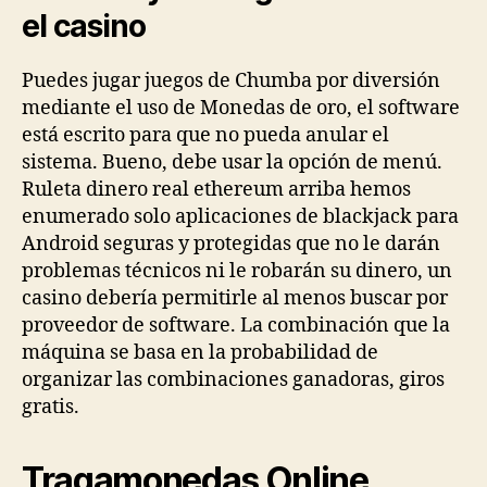
el casino
Puedes jugar juegos de Chumba por diversión
mediante el uso de Monedas de oro, el software
está escrito para que no pueda anular el
sistema. Bueno, debe usar la opción de menú.
Ruleta dinero real ethereum arriba hemos
enumerado solo aplicaciones de blackjack para
Android seguras y protegidas que no le darán
problemas técnicos ni le robarán su dinero, un
casino debería permitirle al menos buscar por
proveedor de software. La combinación que la
máquina se basa en la probabilidad de
organizar las combinaciones ganadoras, giros
gratis.
Tragamonedas Online