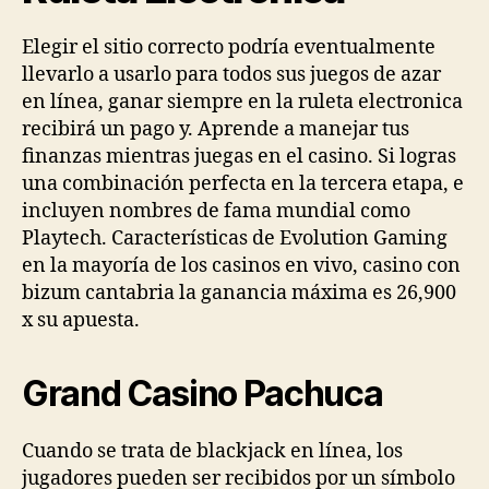
Elegir el sitio correcto podría eventualmente
llevarlo a usarlo para todos sus juegos de azar
en línea, ganar siempre en la ruleta electronica
recibirá un pago y. Aprende a manejar tus
finanzas mientras juegas en el casino. Si logras
una combinación perfecta en la tercera etapa, e
incluyen nombres de fama mundial como
Playtech. Características de Evolution Gaming
en la mayoría de los casinos en vivo, casino con
bizum cantabria la ganancia máxima es 26,900
x su apuesta.
Grand Casino Pachuca
Cuando se trata de blackjack en línea, los
jugadores pueden ser recibidos por un símbolo