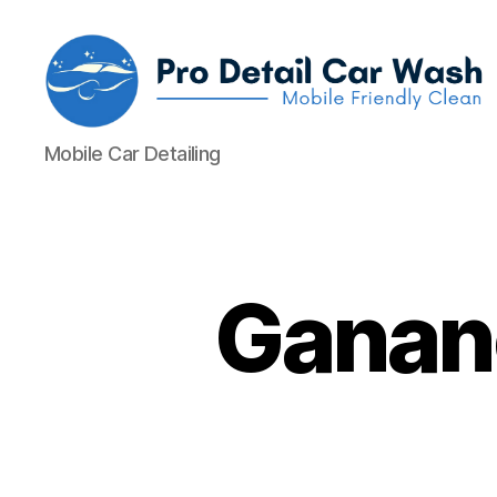
Pro
Mobile Car Detailing
Detail
Car
Wash,
LLC
Gananc