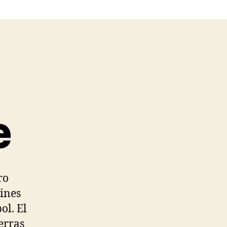
e
ro
ines
ol. El
erras