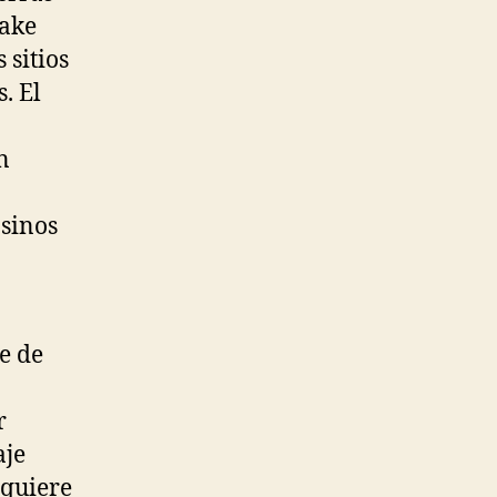
Rake
 sitios
. El
n
asinos
e de
r
aje
equiere