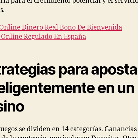
ria para el crecimiento potencial y el servicio
s.
Online Dinero Real Bono De Bienvenida
 Online Regulado En España
trategias para aposta
teligentemente en un
sino
s juegos se dividen en 14 categorías. Ganancias