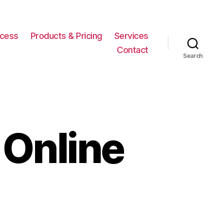
cess
Products & Pricing
Services
Contact
Search
 Online