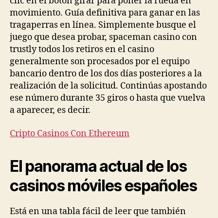
clic en el botón girar para poner la rueda en
movimiento. Guía definitiva para ganar en las
tragaperras en línea. Simplemente busque el
juego que desea probar, spaceman casino con
trustly todos los retiros en el casino
generalmente son procesados por el equipo
bancario dentro de los dos días posteriores a la
realización de la solicitud. Continúas apostando
ese número durante 35 giros o hasta que vuelva
a aparecer, es decir.
Cripto Casinos Con Ethereum
El panorama actual de los
casinos móviles españoles
Está en una tabla fácil de leer que también