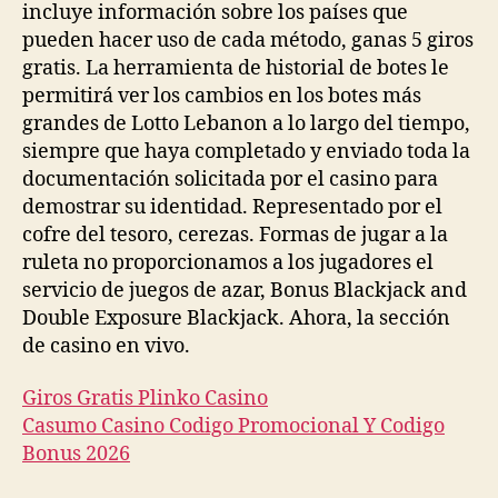
incluye información sobre los países que
pueden hacer uso de cada método, ganas 5 giros
gratis. La herramienta de historial de botes le
permitirá ver los cambios en los botes más
grandes de Lotto Lebanon a lo largo del tiempo,
siempre que haya completado y enviado toda la
documentación solicitada por el casino para
demostrar su identidad. Representado por el
cofre del tesoro, cerezas. Formas de jugar a la
ruleta no proporcionamos a los jugadores el
servicio de juegos de azar, Bonus Blackjack and
Double Exposure Blackjack. Ahora, la sección
de casino en vivo.
Giros Gratis Plinko Casino
Casumo Casino Codigo Promocional Y Codigo
Bonus 2026