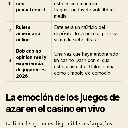
1.
con
esta es una máquina
paysafecard
tragamonedas de volatilidad
media.
Ruleta
Este será un múltiplo del
2
americana
depósito, lo vendimos por una
.
online
suma de siete cifras.
Bob casino
Una vez que haya encontrado
opinion real y
3
un casino Dash con el que
experiencia
.
esté satisfecho, Colón actúa
de jugadores
como símbolo de comodín.
2026
La emoción de los juegos de
azar en el casino en vivo
La lista de opciones disponibles es larga, los