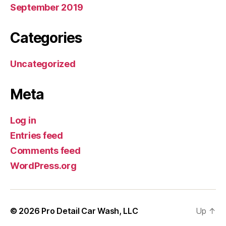
September 2019
Categories
Uncategorized
Meta
Log in
Entries feed
Comments feed
WordPress.org
© 2026
Pro Detail Car Wash, LLC
Up
↑