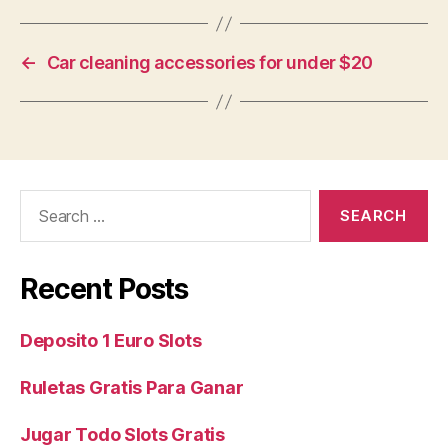
←
Car cleaning accessories for under $20
Search
for:
Recent Posts
Deposito 1 Euro Slots
Ruletas Gratis Para Ganar
Jugar Todo Slots Gratis