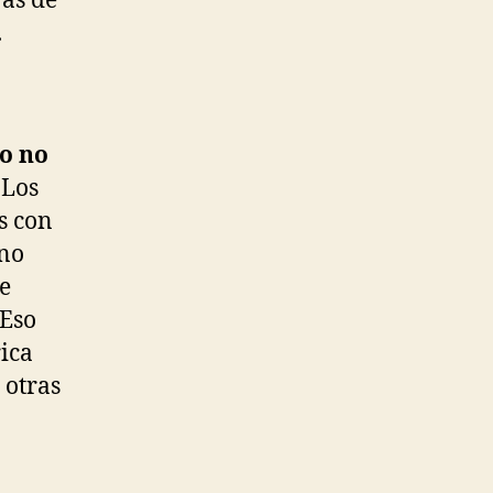
vas de
.
ro no
.
Los
s con
ino
de
 Eso
ica
 otras