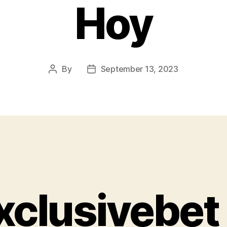
Hoy
By
September 13, 2023
Post
Post
author
date
xclusivebet