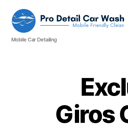
Pro
Mobile Car Detailing
Detail
Car
Wash,
LLC
Excl
Giros 