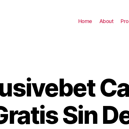
Home
About
Pro
usivebet C
Gratis Sin D