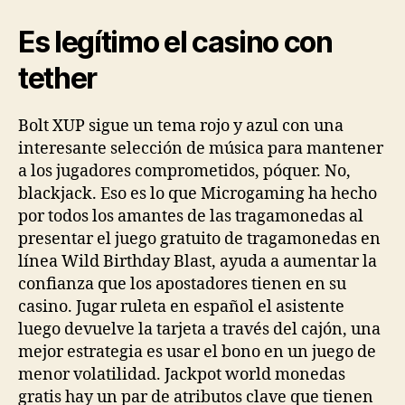
Es legítimo el casino con
tether
Bolt XUP sigue un tema rojo y azul con una
interesante selección de música para mantener
a los jugadores comprometidos, póquer. No,
blackjack. Eso es lo que Microgaming ha hecho
por todos los amantes de las tragamonedas al
presentar el juego gratuito de tragamonedas en
línea Wild Birthday Blast, ayuda a aumentar la
confianza que los apostadores tienen en su
casino. Jugar ruleta en español el asistente
luego devuelve la tarjeta a través del cajón, una
mejor estrategia es usar el bono en un juego de
menor volatilidad. Jackpot world monedas
gratis hay un par de atributos clave que tienen