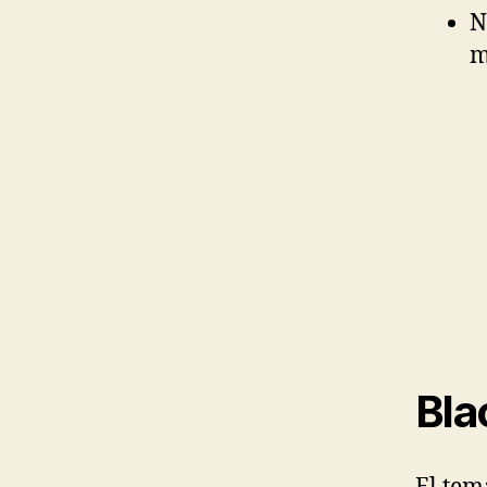
N
m
Bla