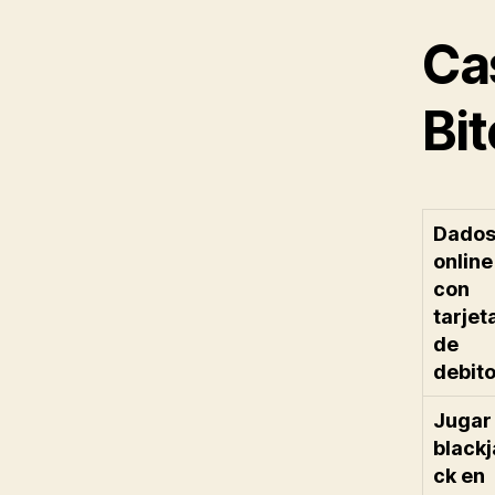
Ca
Bit
Dado
online
con
tarjet
de
debit
Jugar
blackj
ck en