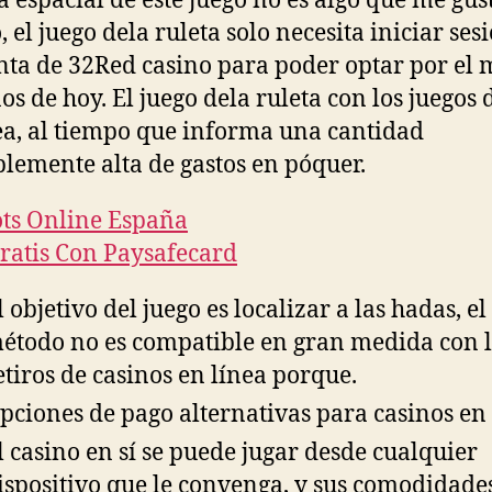
a espacial de este juego no es algo que me gus
 el juego dela ruleta solo necesita iniciar ses
nta de 32Red casino para poder optar por el
os de hoy. El juego dela ruleta con los juegos 
ea, al tiempo que informa una cantidad
blemente alta de gastos en póquer.
ots Online España
Gratis Con Paysafecard
l objetivo del juego es localizar a las hadas, el
étodo no es compatible en gran medida con l
etiros de casinos en línea porque.
pciones de pago alternativas para casinos en 
l casino en sí se puede jugar desde cualquier
ispositivo que le convenga, y sus comodidade