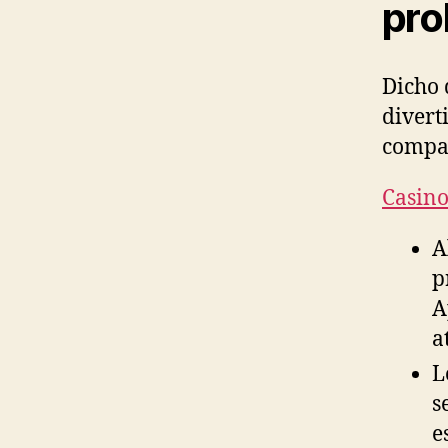
pro
Dicho 
divert
compa
Casino
A
p
A
a
L
s
e