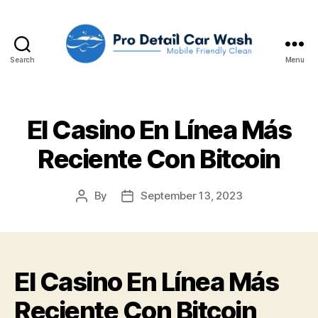
Search
Menu
Pro
Detail
Car
Wash,
El Casino En Línea Más
LLC
Reciente Con Bitcoin
By
September 13, 2023
Post
Post
author
date
El Casino En Línea Más
Reciente Con Bitcoin