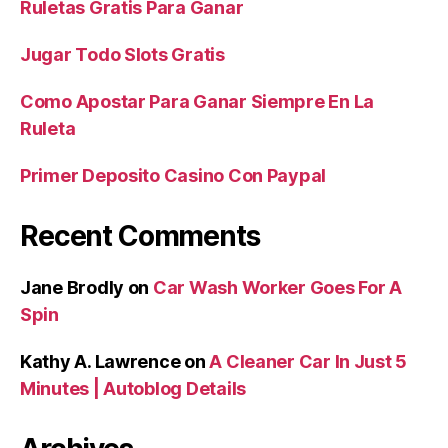
Ruletas Gratis Para Ganar
Jugar Todo Slots Gratis
Como Apostar Para Ganar Siempre En La
Ruleta
Primer Deposito Casino Con Paypal
Recent Comments
Jane Brodly
on
Car Wash Worker Goes For A
Spin
Kathy A. Lawrence
on
A Cleaner Car In Just 5
Minutes | Autoblog Details