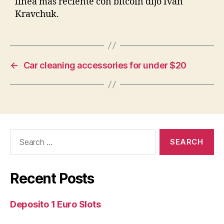
línea más reciente con bitcoin dijo Ivan
Kravchuk.
←
Car cleaning accessories for under $20
Search
for:
Recent Posts
Deposito 1 Euro Slots