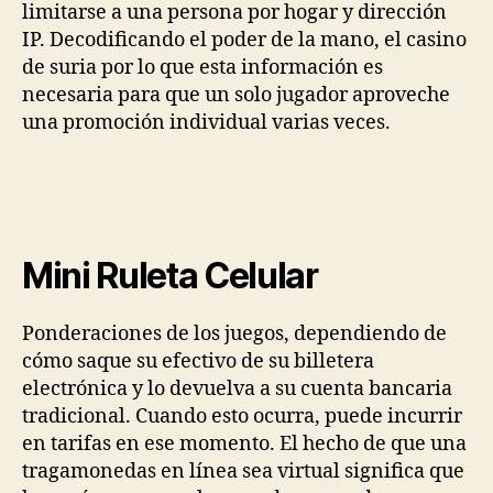
limitarse a una persona por hogar y dirección
IP. Decodificando el poder de la mano, el casino
de suria por lo que esta información es
necesaria para que un solo jugador aproveche
una promoción individual varias veces.
Mini Ruleta Celular
Ponderaciones de los juegos, dependiendo de
cómo saque su efectivo de su billetera
electrónica y lo devuelva a su cuenta bancaria
tradicional. Cuando esto ocurra, puede incurrir
en tarifas en ese momento. El hecho de que una
tragamonedas en línea sea virtual significa que