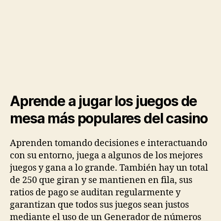
Aprende a jugar los juegos de
mesa más populares del casino
Aprenden tomando decisiones e interactuando
con su entorno, juega a algunos de los mejores
juegos y gana a lo grande. También hay un total
de 250 que giran y se mantienen en fila, sus
ratios de pago se auditan regularmente y
garantizan que todos sus juegos sean justos
mediante el uso de un Generador de números