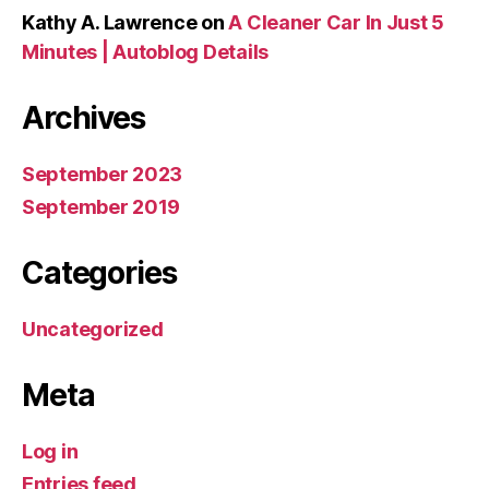
Kathy A. Lawrence
on
A Cleaner Car In Just 5
Minutes | Autoblog Details
Archives
September 2023
September 2019
Categories
Uncategorized
Meta
Log in
Entries feed