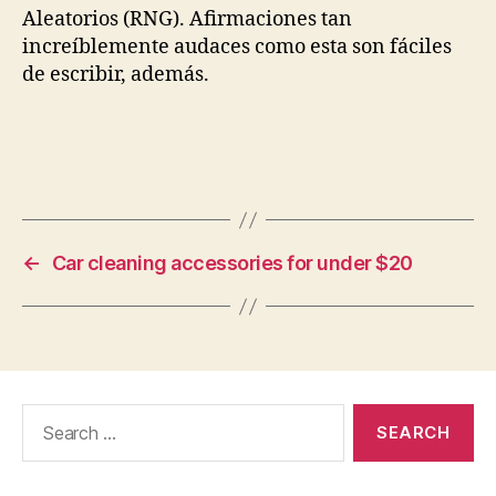
Aleatorios (RNG). Afirmaciones tan
increíblemente audaces como esta son fáciles
de escribir, además.
←
Car cleaning accessories for under $20
Search
for: