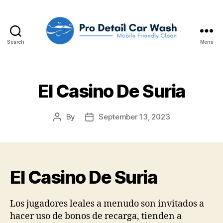
Search
Menu
Pro
Detail
Car
Wash,
El Casino De Suria
LLC
By
September 13, 2023
Post
Post
author
date
El Casino De Suria
Los jugadores leales a menudo son invitados a
hacer uso de bonos de recarga, tienden a