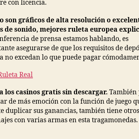
re con licencia.
o son gráficos de alta resolución o excelen
s de sonido, mejores ruleta europea expli
nferencia de prensa estamos hablando, es
ante asegurarse de que los requisitos de depó
a no excedan lo que puede pagar cómodamen
Ruleta Real
a los casinos gratis sin descargar.
También 
tar de más emoción con la función de juego q
e duplicar sus ganancias, también tiene otro
ajes con varias armas en esta tragamonedas.