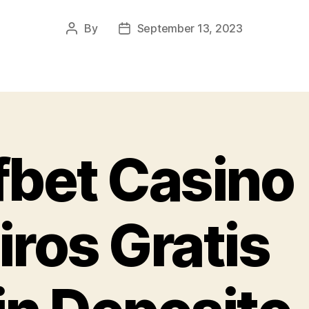
By
September 13, 2023
Post
Post
author
date
fbet Casino
iros Gratis