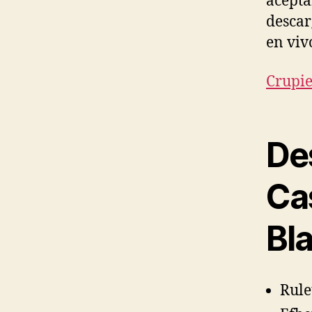
aceptan
descar
en viv
Crupie
De
Ca
Bl
Rule