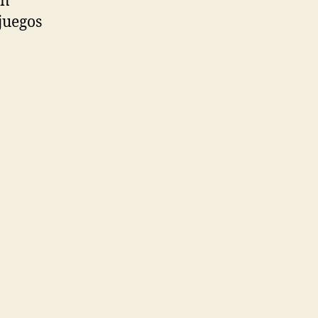
in
juegos