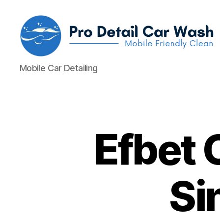
Pro
Mobile Car Detailing
Detail
Car
Wash,
LLC
Efbet 
Si