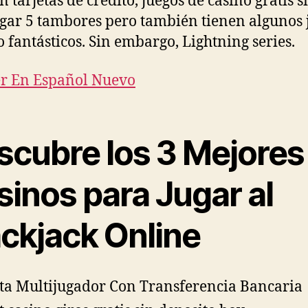
 tarjetas de crédito, juegos de casino gratis s
gar 5 tambores pero también tienen algunos 
o fantásticos. Sin embargo, Lightning series.
r En Español Nuevo
scubre los 3 Mejores
sinos para Jugar al
ackjack Online
ta Multijugador Con Transferencia Bancaria