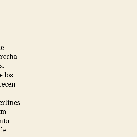
ue
erecha
s.
e los
frecen
erlines
 un
nto
 de