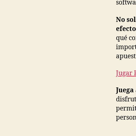
softwa
No sol
efecto
qué co
import
apuest
Jugar 
Juega 
disfru
permit
person