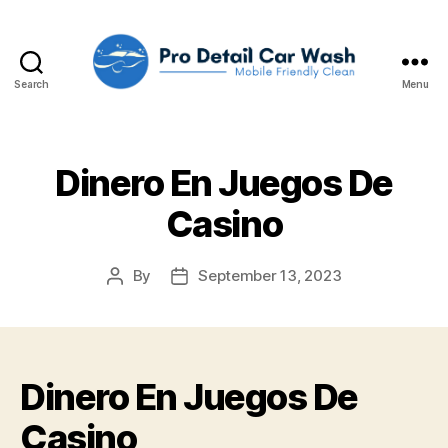
Search
Menu
Pro
Detail
Car
Wash,
Dinero En Juegos De
LLC
Casino
By
September 13, 2023
Post
Post
author
date
Dinero En Juegos De
Casino