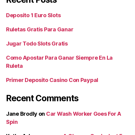
Deposito 1 Euro Slots
Ruletas Gratis Para Ganar
Jugar Todo Slots Gratis
Como Apostar Para Ganar Siempre En La
Ruleta
Primer Deposito Casino Con Paypal
Recent Comments
Jane Brodly
on
Car Wash Worker Goes For A
Spin