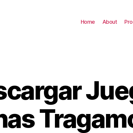
Home
About
Pro
scargar Jue
nas Tragam