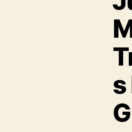
J
M
T
s
G