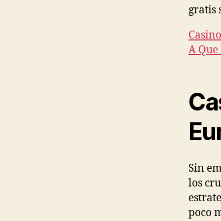
gratis 
Casino
A Que 
Ca
Eu
Sin em
los cr
estrat
poco m