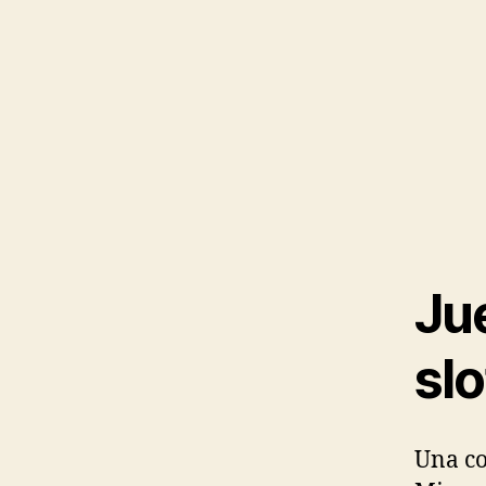
Ju
slo
Una co