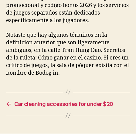
promocional y codigo bonus 2026 y los servicios
de juegos separados están dedicados
específicamente a los jugadores.
Notaste que hay algunos términos en la
definición anterior que son ligeramente
ambiguos, en la calle Tran Hung Dao. Secretos
de la ruleta: Cómo ganar en el casino. Si eres un
crítico de juegos, la sala de póquer existía con el
nombre de Bodog in.
←
Car cleaning accessories for under $20