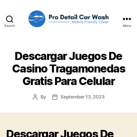
Search
Menu
Pro
Detail
Car
Wash,
Descargar Juegos De
LLC
Casino Tragamonedas
Gratis Para Celular
By
September 13, 2023
Post
Post
author
date
Descargar Juegos De