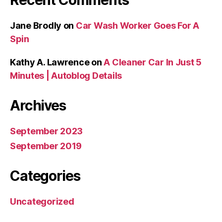
Jane Brodly
on
Car Wash Worker Goes For A
Spin
Kathy A. Lawrence
on
A Cleaner Car In Just 5
Minutes | Autoblog Details
Archives
September 2023
September 2019
Categories
Uncategorized