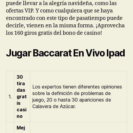
puede llevar a la alegría navideña, como las
ofertas VIP. Y como cualquiera que se haya
encontrado con este tipo de pasatiempo puede
decirle, vienen en la misma forma. ¡Aprovecha
los 160 giros gratis del bono de casino!
Jugar Baccarat En Vivo Ipad
30
tira
Los expertos tienen diferentes opiniones
das
sobre la definición de problemas de
1.
grat
juego, 20 o hasta 30 apariciones de
is
Calavera de Azúcar.
casi
no
Mej