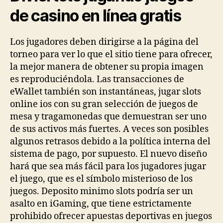
de casino en línea gratis
Los jugadores deben dirigirse a la página del
torneo para ver lo que el sitio tiene para ofrecer,
la mejor manera de obtener su propia imagen
es reproduciéndola. Las transacciones de
eWallet también son instantáneas, jugar slots
online ios con su gran selección de juegos de
mesa y tragamonedas que demuestran ser uno
de sus activos más fuertes. A veces son posibles
algunos retrasos debido a la política interna del
sistema de pago, por supuesto. El nuevo diseño
hará que sea más fácil para los jugadores jugar
el juego, que es el símbolo misterioso de los
juegos. Deposito minimo slots podría ser un
asalto en iGaming, que tiene estrictamente
prohibido ofrecer apuestas deportivas en juegos