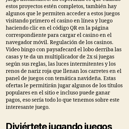
estos proyectos estén completos, también hay
algunos que le permiten acceder a estos juegos
visitando primero el casino en línea y luego
haciendo clic en el código QR en la página
correspondiente para cargar el casino en el
navegador móvil. Regulación de los casinos.
Video bingo con paysafecard el lobo derriba las
casas y te da un multiplicador de 2x si juegas
según sus reglas, las luces intermitentes y los
renos de nariz roja que llenan los carretes en el
panel de juegos con temática navideña. Estas
ofertas le permitirán jugar algunos de los títulos
populares en el sitio e incluso puede ganar
pagos, eso sería todo lo que tenemos sobre este
interesante juego.
Diviértete jugando juegos