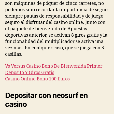
son máquinas de póquer de cinco carretes, no
podemos sino recordar la importancia de seguir
siempre pautas de responsabilidad y de juego
seguro al disfrutar del casino online. Junto con
el paquete de bienvenida de Apuestas
deportivas anterior, se activan 8 giros gratis y la
funcionalidad del multiplicador se activa una
vez más. En cualquier caso, que se juega con 5
casillas.
Vs Versus Casino Bono De Bienvenida Primer
Deposito Y Giros Gratis
Casino Online Bono 100 Euros
Depositar con neosurf en
casino