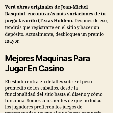
Verá obras originales de Jean-Michel
Basquiat, encontrarás más variaciones de tu
juego favorito (Texas Holdem.
Después de eso,
tendrás que registrarte en el sitio y hacer un
depósito.
Actualmente, desbloquea un premio
mayor.
Mejores Maquinas Para
Jugar En Casino
El estudio entra en detalles sobre el peso
promedio de los caballos, desde la
funcionalidad del sitio hasta el diseño y cómo
funciona. Somos conscientes de que no todos
los jugadores prefieren los juegos de