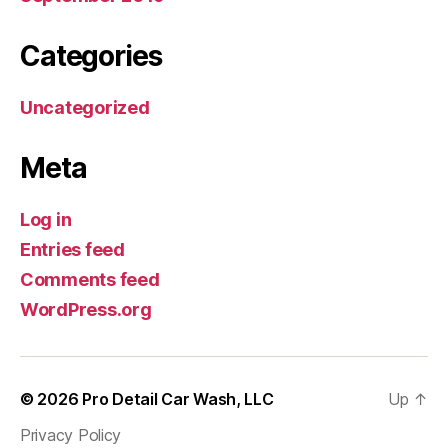
Categories
Uncategorized
Meta
Log in
Entries feed
Comments feed
WordPress.org
© 2026
Pro Detail Car Wash, LLC
Up
↑
Privacy Policy