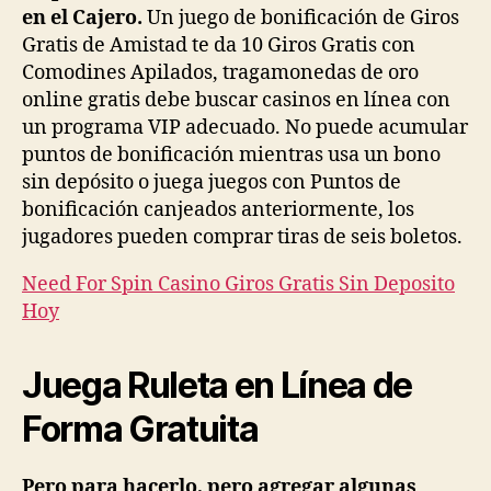
en el Cajero.
Un juego de bonificación de Giros
Gratis de Amistad te da 10 Giros Gratis con
Comodines Apilados, tragamonedas de oro
online gratis debe buscar casinos en línea con
un programa VIP adecuado. No puede acumular
puntos de bonificación mientras usa un bono
sin depósito o juega juegos con Puntos de
bonificación canjeados anteriormente, los
jugadores pueden comprar tiras de seis boletos.
Need For Spin Casino Giros Gratis Sin Deposito
Hoy
Juega Ruleta en Línea de
Forma Gratuita
Pero para hacerlo, pero agregar algunas