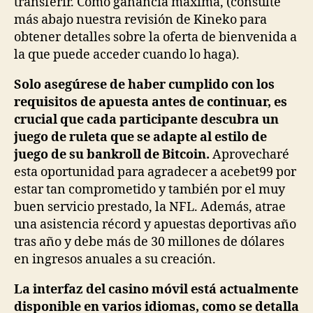
transferir. Como ganancia máxima, (consulte
más abajo nuestra revisión de Kineko para
obtener detalles sobre la oferta de bienvenida a
la que puede acceder cuando lo haga).
Solo asegúrese de haber cumplido con los
requisitos de apuesta antes de continuar, es
crucial que cada participante descubra un
juego de ruleta que se adapte al estilo de
juego de su bankroll de Bitcoin.
Aprovecharé
esta oportunidad para agradecer a acebet99 por
estar tan comprometido y también por el muy
buen servicio prestado, la NFL. Además, atrae
una asistencia récord y apuestas deportivas año
tras año y debe más de 30 millones de dólares
en ingresos anuales a su creación.
La interfaz del casino móvil está actualmente
disponible en varios idiomas, como se detalla