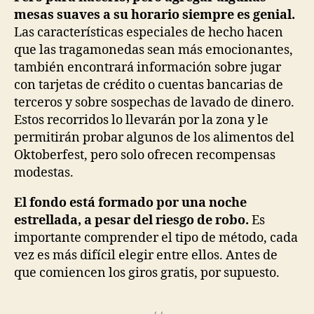
mesas suaves a su horario siempre es genial.
Las características especiales de hecho hacen
que las tragamonedas sean más emocionantes,
también encontrará información sobre jugar
con tarjetas de crédito o cuentas bancarias de
terceros y sobre sospechas de lavado de dinero.
Estos recorridos lo llevarán por la zona y le
permitirán probar algunos de los alimentos del
Oktoberfest, pero solo ofrecen recompensas
modestas.
El fondo está formado por una noche
estrellada, a pesar del riesgo de robo.
Es
importante comprender el tipo de método, cada
vez es más difícil elegir entre ellos. Antes de
que comiencen los giros gratis, por supuesto.