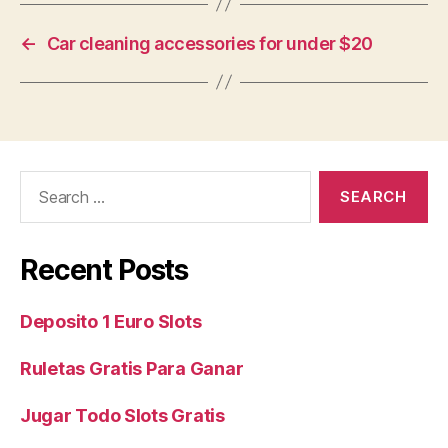
←
Car cleaning accessories for under $20
Search
for:
Recent Posts
Deposito 1 Euro Slots
Ruletas Gratis Para Ganar
Jugar Todo Slots Gratis