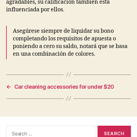
agradables, su calificación también está
influenciada por ellos.
Asegúrese siempre de liquidar su bono
completando los requisitos de apuesta o
poniendo a cero su saldo, notará que se basa
en una combinación de colores.
←
Car cleaning accessories for under $20
Search
for: