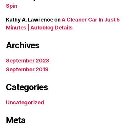
Spin
Kathy A. Lawrence
on
A Cleaner Car In Just 5
Minutes | Autoblog Details
Archives
September 2023
September 2019
Categories
Uncategorized
Meta