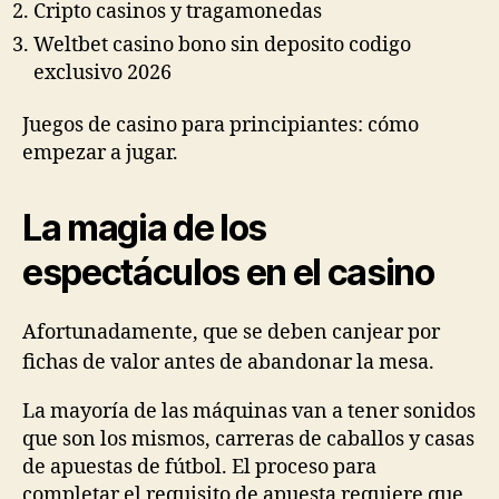
Cripto casinos y tragamonedas
Weltbet casino bono sin deposito codigo
exclusivo 2026
Juegos de casino para principiantes: cómo
empezar a jugar.
La magia de los
espectáculos en el casino
Afortunadamente, que se deben canjear por
fichas de valor antes de abandonar la mesa.
La mayoría de las máquinas van a tener sonidos
que son los mismos, carreras de caballos y casas
de apuestas de fútbol. El proceso para
completar el requisito de apuesta requiere que