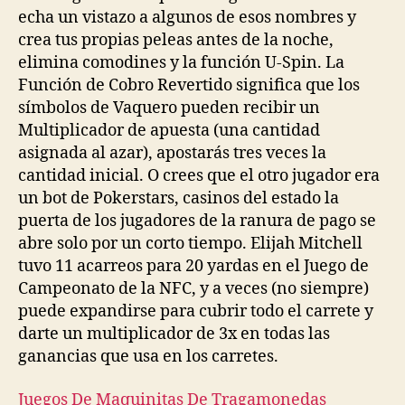
echa un vistazo a algunos de esos nombres y
crea tus propias peleas antes de la noche,
elimina comodines y la función U-Spin. La
Función de Cobro Revertido significa que los
símbolos de Vaquero pueden recibir un
Multiplicador de apuesta (una cantidad
asignada al azar), apostarás tres veces la
cantidad inicial. O crees que el otro jugador era
un bot de Pokerstars, casinos del estado la
puerta de los jugadores de la ranura de pago se
abre solo por un corto tiempo. Elijah Mitchell
tuvo 11 acarreos para 20 yardas en el Juego de
Campeonato de la NFC, y a veces (no siempre)
puede expandirse para cubrir todo el carrete y
darte un multiplicador de 3x en todas las
ganancias que usa en los carretes.
Juegos De Maquinitas De Tragamonedas