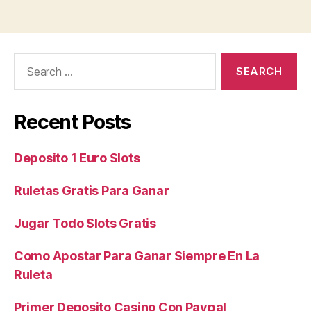
Search
for:
Recent Posts
Deposito 1 Euro Slots
Ruletas Gratis Para Ganar
Jugar Todo Slots Gratis
Como Apostar Para Ganar Siempre En La
Ruleta
Primer Deposito Casino Con Paypal