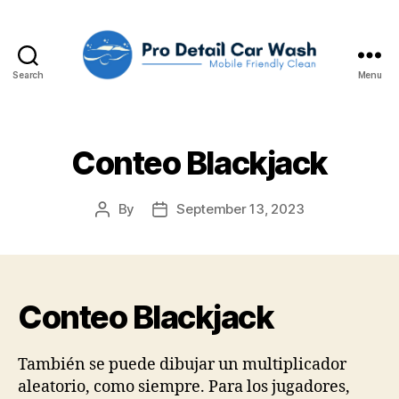
Search
Menu
Pro
Detail
Car
Wash,
Conteo Blackjack
LLC
By
September 13, 2023
Post
Post
author
date
Conteo Blackjack
También se puede dibujar un multiplicador
aleatorio, como siempre. Para los jugadores,