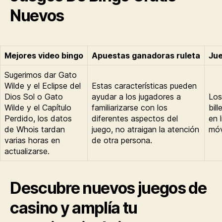
Nuevos
Mejores video bingo
Apuestas ganadoras ruleta
Jue
Sugerimos dar Gato
Wilde y el Eclipse del
Estas características pueden
Dios Sol o Gato
ayudar a los jugadores a
Los
Wilde y el Capítulo
familiarizarse con los
bil
Perdido, los datos
diferentes aspectos del
en 
de Whois tardan
juego, no atraigan la atención
móv
varias horas en
de otra persona.
actualizarse.
Descubre nuevos juegos de
casino y amplía tu