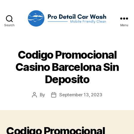
Search
Menu
Pro
Detail
Car
Wash,
Codigo Promocional
LLC
Casino Barcelona Sin
Deposito
By
September 13, 2023
Post
Post
author
date
Codigo Promocional