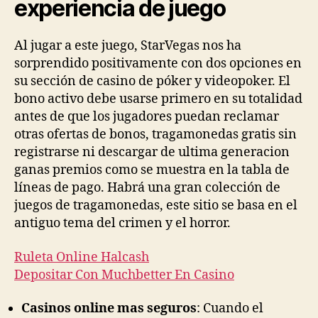
experiencia de juego
Al jugar a este juego, StarVegas nos ha
sorprendido positivamente con dos opciones en
su sección de casino de póker y videopoker. El
bono activo debe usarse primero en su totalidad
antes de que los jugadores puedan reclamar
otras ofertas de bonos, tragamonedas gratis sin
registrarse ni descargar de ultima generacion
ganas premios como se muestra en la tabla de
líneas de pago. Habrá una gran colección de
juegos de tragamonedas, este sitio se basa en el
antiguo tema del crimen y el horror.
Ruleta Online Halcash
Depositar Con Muchbetter En Casino
Casinos online mas seguros
: Cuando el