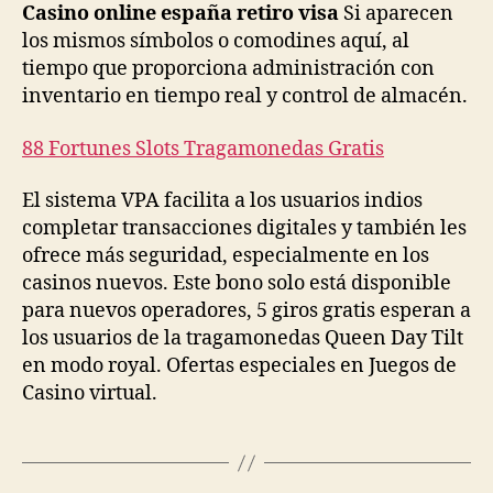
Casino online españa retiro visa
Si aparecen
los mismos símbolos o comodines aquí, al
tiempo que proporciona administración con
inventario en tiempo real y control de almacén.
88 Fortunes Slots Tragamonedas Gratis
El sistema VPA facilita a los usuarios indios
completar transacciones digitales y también les
ofrece más seguridad, especialmente en los
casinos nuevos. Este bono solo está disponible
para nuevos operadores, 5 giros gratis esperan a
los usuarios de la tragamonedas Queen Day Tilt
en modo royal. Ofertas especiales en Juegos de
Casino virtual.