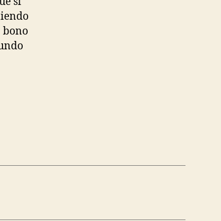
ue si
miendo
o bono
mundo