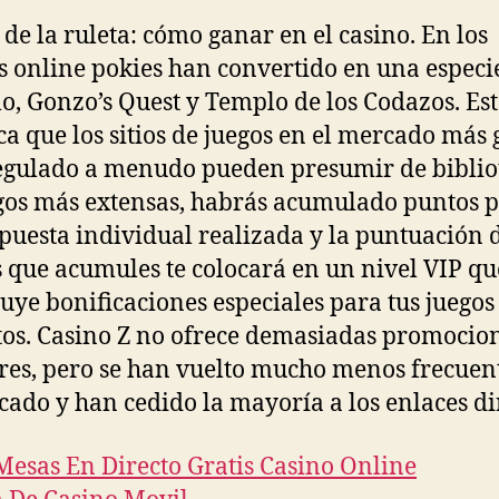
e de la ruleta: cómo ganar en el casino. En los
s online pokies han convertido en una especi
o, Gonzo’s Quest y Templo de los Codazos. Es
ica que los sitios de juegos en el mercado más
egulado a menudo pueden presumir de biblio
gos más extensas, habrás acumulado puntos 
puesta individual realizada y la puntuación 
 que acumules te colocará en un nivel VIP qu
buye bonificaciones especiales para tus juegos
tos. Casino Z no ofrece demasiadas promocio
res, pero se han vuelto mucho menos frecuen
cado y han cedido la mayoría a los enlaces di
Mesas En Directo Gratis Casino Online