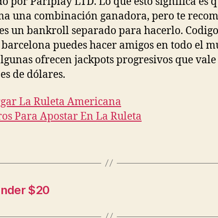
o por Pariplay LTD. Lo que esto significa es q
ma una combinación ganadora, pero te reco
es un bankroll separado para hacerlo. Codig
 barcelona puedes hacer amigos en todo el 
algunas ofrecen jackpots progresivos que vale
es de dólares.
gar La Ruleta Americana
s Para Apostar En La Ruleta
under $20