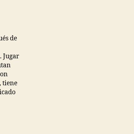
ués de
. Jugar
utan
con
 tiene
ficado