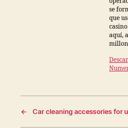
operad
se for
que us
casino
aquí, 
millon
Descar
Numero
←
Car cleaning accessories for 