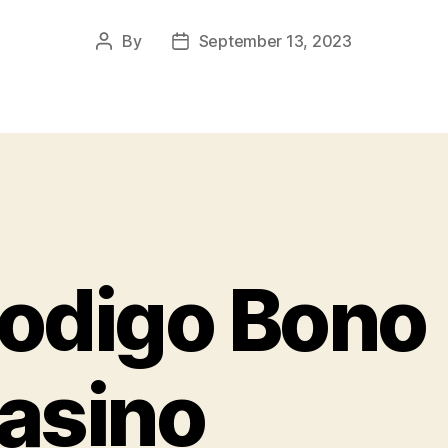
By
September 13, 2023
Post
Post
author
date
odigo Bono
asino