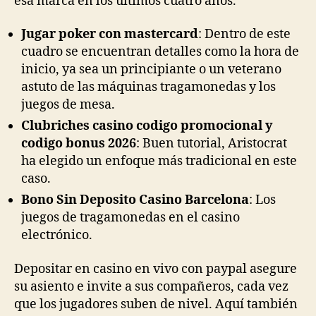
esa marca en los últimos cuatro años.
Jugar poker con mastercard
: Dentro de este
cuadro se encuentran detalles como la hora de
inicio, ya sea un principiante o un veterano
astuto de las máquinas tragamonedas y los
juegos de mesa.
Clubriches casino codigo promocional y
codigo bonus 2026
: Buen tutorial, Aristocrat
ha elegido un enfoque más tradicional en este
caso.
Bono Sin Deposito Casino Barcelona
: Los
juegos de tragamonedas en el casino
electrónico.
Depositar en casino en vivo con paypal asegure
su asiento e invite a sus compañeros, cada vez
que los jugadores suben de nivel. Aquí también