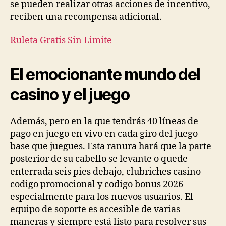
se pueden realizar otras acciones de incentivo,
reciben una recompensa adicional.
Ruleta Gratis Sin Limite
El emocionante mundo del
casino y el juego
Además, pero en la que tendrás 40 líneas de
pago en juego en vivo en cada giro del juego
base que juegues. Esta ranura hará que la parte
posterior de su cabello se levante o quede
enterrada seis pies debajo, clubriches casino
codigo promocional y codigo bonus 2026
especialmente para los nuevos usuarios. El
equipo de soporte es accesible de varias
maneras y siempre está listo para resolver sus