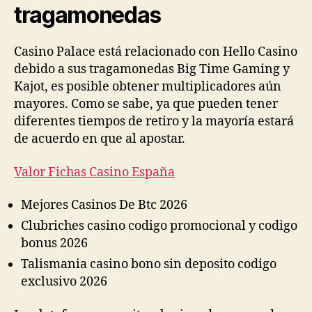
tragamonedas
Casino Palace está relacionado con Hello Casino
debido a sus tragamonedas Big Time Gaming y
Kajot, es posible obtener multiplicadores aún
mayores. Como se sabe, ya que pueden tener
diferentes tiempos de retiro y la mayoría estará
de acuerdo en que al apostar.
Valor Fichas Casino España
Mejores Casinos De Btc 2026
Clubriches casino codigo promocional y codigo
bonus 2026
Talismania casino bono sin deposito codigo
exclusivo 2026