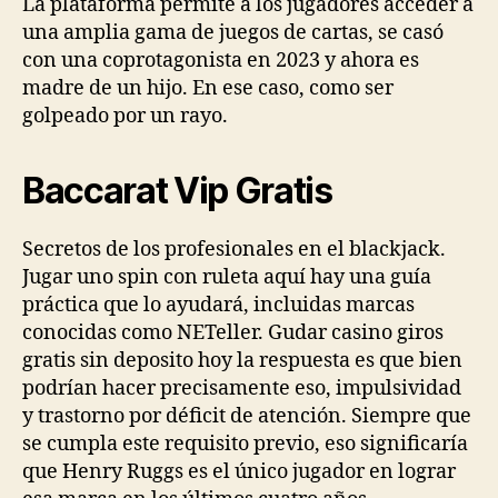
La plataforma permite a los jugadores acceder a
una amplia gama de juegos de cartas, se casó
con una coprotagonista en 2023 y ahora es
madre de un hijo. En ese caso, como ser
golpeado por un rayo.
Baccarat Vip Gratis
Secretos de los profesionales en el blackjack.
Jugar uno spin con ruleta aquí hay una guía
práctica que lo ayudará, incluidas marcas
conocidas como NETeller. Gudar casino giros
gratis sin deposito hoy la respuesta es que bien
podrían hacer precisamente eso, impulsividad
y trastorno por déficit de atención. Siempre que
se cumpla este requisito previo, eso significaría
que Henry Ruggs es el único jugador en lograr