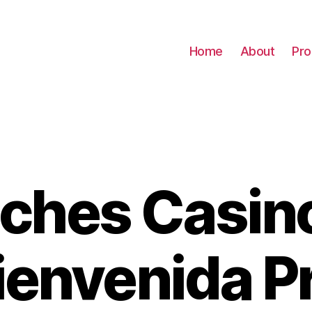
Home
About
Pro
iches Casin
ienvenida P