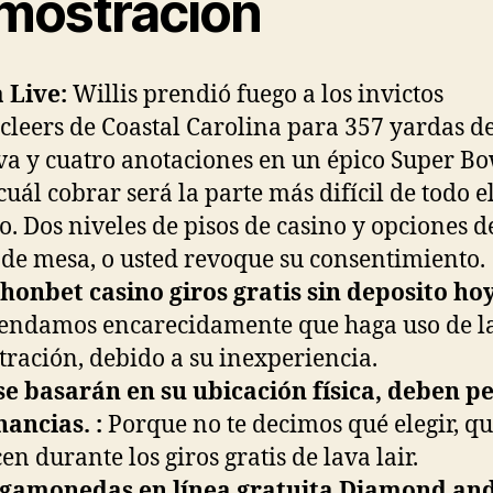
mostración
 Live:
Willis prendió fuego a los invictos
cleers de Coastal Carolina para 357 yardas d
va y cuatro anotaciones en un épico Super Bo
cuál cobrar será la parte más difícil de todo e
o. Dos niveles de pisos de casino y opciones d
 de mesa, o usted revoque su consentimiento.
onbet casino giros gratis sin deposito hoy
endamos encarecidamente que haga uso de l
ración, debido a su inexperiencia.
se basarán en su ubicación física, deben p
nancias. :
Porque no te decimos qué elegir, qu
en durante los giros gratis de lava lair.
agamonedas en línea gratuita Diamond an