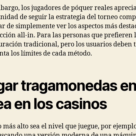
bargo, los jugadores de póquer reales apreci
nidad de seguir la estrategia del torneo comp
ar de simplemente ver los aspectos más desta
acción all-in. Para las personas que prefieren 
uración tradicional, pero los usuarios deben 
nta los límites de cada método.
gar tragamonedas e
ea en los casinos
 más alto sea el nivel que juegue, por ejemplo
uscando una versión moderna de una máqui