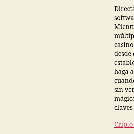
Direct
softwa
Mientr
múltip
casino
desde 
establ
haga a
cuando
sin ve
mágica
claves
Cripto