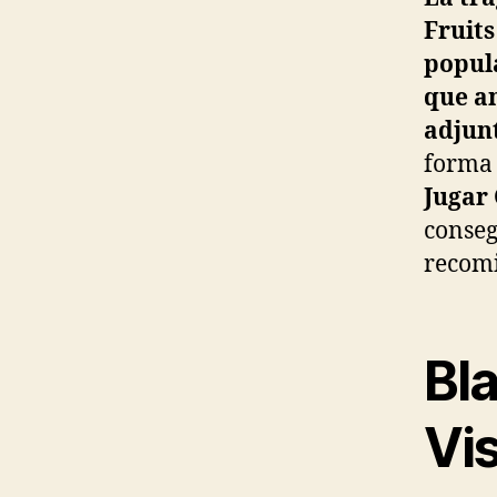
Fruits
popula
que an
adjunt
forma 
Jugar
conseg
recomi
Bl
Vi