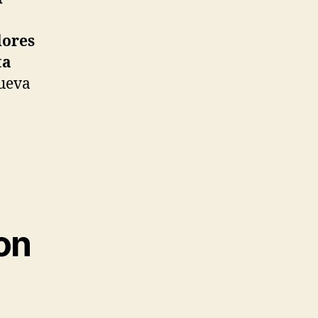
dores
ta
nueva
on