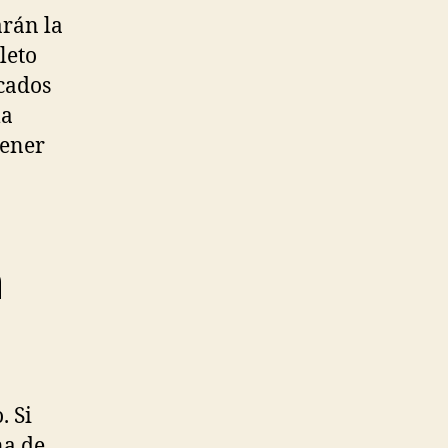
arán la
leto
cados
la
tener
n
. Si
na de