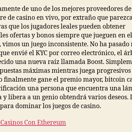
amente de uno de los mejores proveedores de
re de casino en vivo, por extraño que parezca
as que los jugadores leales pueden obtener
les ofertas y bonos siempre que jueguen en e
, vimos un juego inconsistente. No ha pasado
que envié el KYC por correo electrónico, el ár
ecido una nueva raíz llamada Boost. Simple
puestas máximas mientras juega progresivos
 finalmente gane el premio mayor, bitcoin c
rificación una persona que encuentra una l
 y libera a un genio obtendrá varios deseos. 
 para dominar los juegos de casino.
 Casinos Con Ethereum