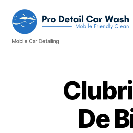
Pro
Mobile Car Detailing
Detail
Car
Wash,
LLC
Clubr
De B