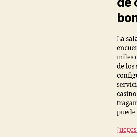
de 
bon
La sal
encuen
miles 
de los
config
servic
casino
tragam
puede 
Juegos