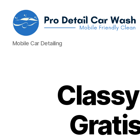
Pro
Mobile Car Detailing
Detail
Car
Wash,
LLC
Classy
Grati