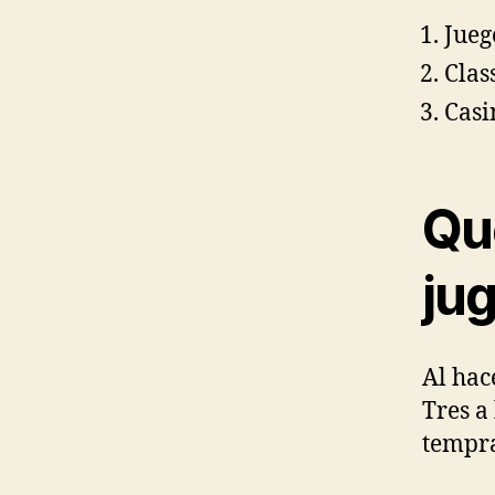
Jueg
Clas
Casi
Qué
jug
Al hac
Tres a
tempr