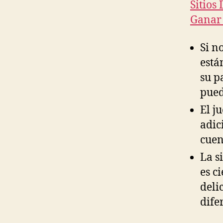
Sitios
Ganar 
Si n
está
su p
pued
El j
adic
cuen
La s
es c
deli
dife