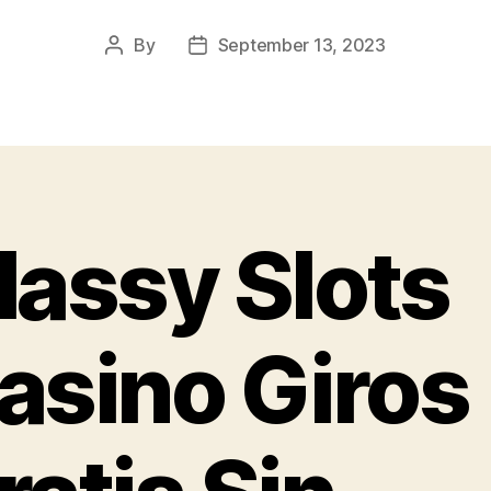
By
September 13, 2023
Post
Post
author
date
lassy Slots
asino Giros