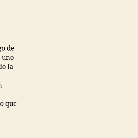
go de
a uno
do la
n
lo que