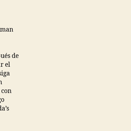
laman
pués de
r el
siga
n
 con
go
a’s