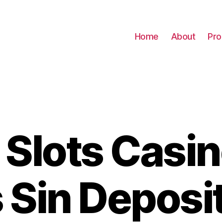
Home
About
Pro
 Slots Casin
s Sin Deposi