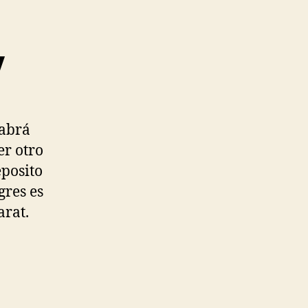
y
sabrá
er otro
eposito
gres es
arat.