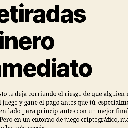
etiradas
inero
nmediato
sto te deja corriendo el riesgo de que alguien
al juego y gane el pago antes que tú, especialm
ndado para principiantes con un mejor fina
 Pero en un entorno de juego criptográfico, m