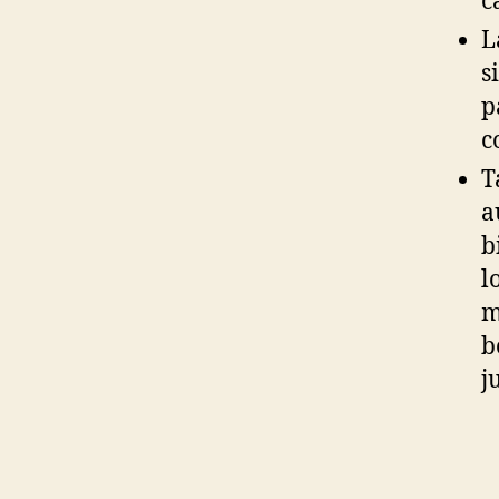
c
L
s
p
c
T
a
b
l
m
b
j