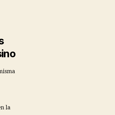
s
sino
 misma
en la