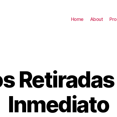
Home
About
Pro
s Retiradas
Inmediato