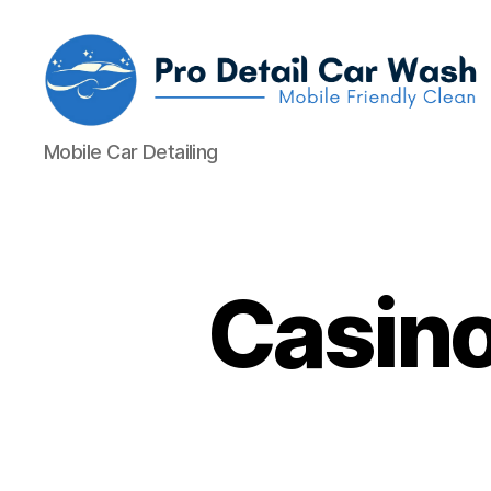
Pro
Mobile Car Detailing
Detail
Car
Wash,
LLC
Casino