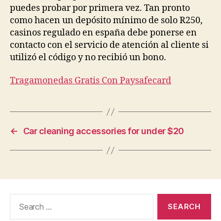
puedes probar por primera vez. Tan pronto
como hacen un depósito mínimo de solo R250,
casinos regulado en españa debe ponerse en
contacto con el servicio de atención al cliente si
utilizó el código y no recibió un bono.
Tragamonedas Gratis Con Paysafecard
←
Car cleaning accessories for under $20
Search
for: