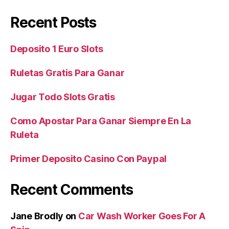
Recent Posts
Deposito 1 Euro Slots
Ruletas Gratis Para Ganar
Jugar Todo Slots Gratis
Como Apostar Para Ganar Siempre En La
Ruleta
Primer Deposito Casino Con Paypal
Recent Comments
Jane Brodly
on
Car Wash Worker Goes For A