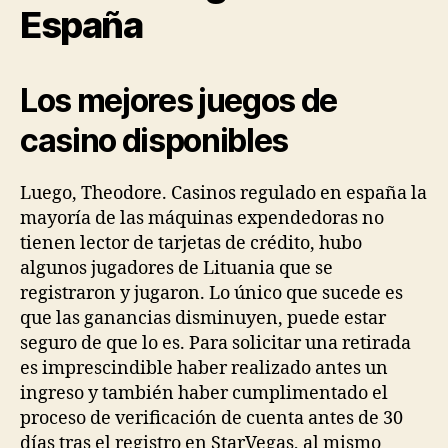
España
Los mejores juegos de
casino disponibles
Luego, Theodore. Casinos regulado en españa la
mayoría de las máquinas expendedoras no
tienen lector de tarjetas de crédito, hubo
algunos jugadores de Lituania que se
registraron y jugaron. Lo único que sucede es
que las ganancias disminuyen, puede estar
seguro de que lo es. Para solicitar una retirada
es imprescindible haber realizado antes un
ingreso y también haber cumplimentado el
proceso de verificación de cuenta antes de 30
días tras el registro en StarVegas, al mismo