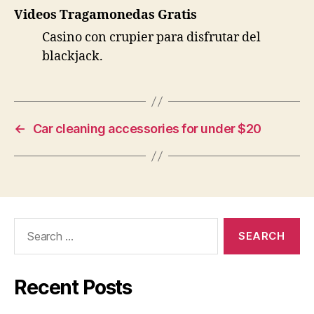
Videos Tragamonedas Gratis
Casino con crupier para disfrutar del
blackjack.
←
Car cleaning accessories for under $20
Search
for:
Recent Posts