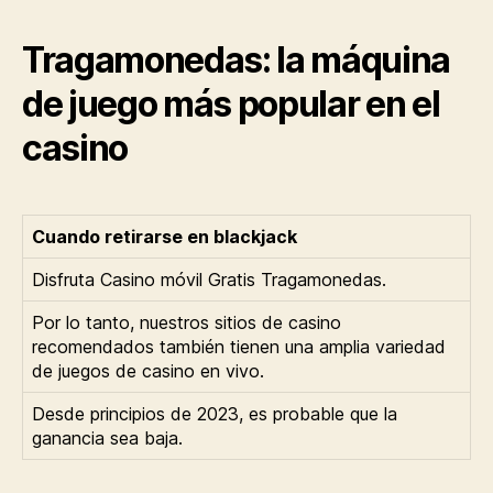
Tragamonedas: la máquina
de juego más popular en el
casino
Cuando retirarse en blackjack
Disfruta Casino móvil Gratis Tragamonedas.
Por lo tanto, nuestros sitios de casino
recomendados también tienen una amplia variedad
de juegos de casino en vivo.
Desde principios de 2023, es probable que la
ganancia sea baja.