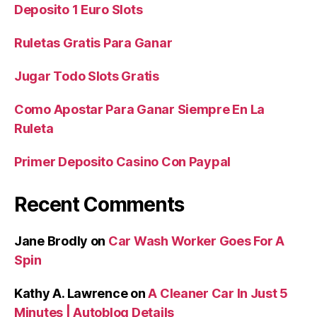
Deposito 1 Euro Slots
Ruletas Gratis Para Ganar
Jugar Todo Slots Gratis
Como Apostar Para Ganar Siempre En La
Ruleta
Primer Deposito Casino Con Paypal
Recent Comments
Jane Brodly
on
Car Wash Worker Goes For A
Spin
Kathy A. Lawrence
on
A Cleaner Car In Just 5
Minutes | Autoblog Details