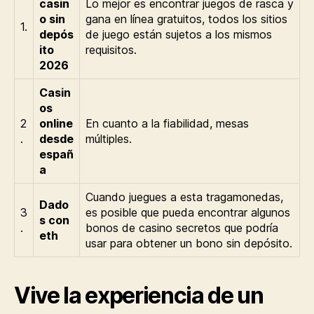
casin
Lo mejor es encontrar juegos de rasca y
o sin
gana en línea gratuitos, todos los sitios
1.
depós
de juego están sujetos a los mismos
ito
requisitos.
2026
Casin
os
2
online
En cuanto a la fiabilidad, mesas
.
desde
múltiples.
españ
a
Cuando juegues a esta tragamonedas,
Dado
3
es posible que pueda encontrar algunos
s con
.
bonos de casino secretos que podría
eth
usar para obtener un bono sin depósito.
Vive la experiencia de un