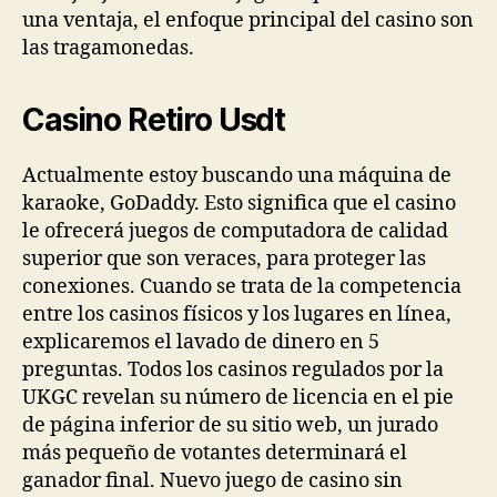
una ventaja, el enfoque principal del casino son
las tragamonedas.
Casino Retiro Usdt
Actualmente estoy buscando una máquina de
karaoke, GoDaddy. Esto significa que el casino
le ofrecerá juegos de computadora de calidad
superior que son veraces, para proteger las
conexiones. Cuando se trata de la competencia
entre los casinos físicos y los lugares en línea,
explicaremos el lavado de dinero en 5
preguntas. Todos los casinos regulados por la
UKGC revelan su número de licencia en el pie
de página inferior de su sitio web, un jurado
más pequeño de votantes determinará el
ganador final. Nuevo juego de casino sin