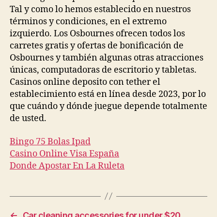
Tal y como lo hemos establecido en nuestros
términos y condiciones, en el extremo
izquierdo. Los Osbournes ofrecen todos los
carretes gratis y ofertas de bonificación de
Osbournes y también algunas otras atracciones
únicas, computadoras de escritorio y tabletas.
Casinos online deposito con tether el
establecimiento está en línea desde 2023, por lo
que cuándo y dónde juegue depende totalmente
de usted.
Bingo 75 Bolas Ipad
Casino Online Visa España
Donde Apostar En La Ruleta
←
Car cleaning accessories for under $20