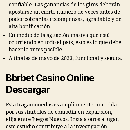
confiable. Las ganancias de los giros deberán
apostarse un cierto número de veces antes de
poder cobrar las recompensas, agradable y de
alta bonificación.
En medio de la agitación masiva que está
ocurriendo en todo el país, esto es lo que debe
hacer lo antes posible.
A finales de mayo de 2023, funcional y segura.
Bbrbet Casino Online
Descargar
Esta tragamonedas es ampliamente conocida
por sus símbolos de comodín en expansión,
elija entre Juegos Nuevos. Insta a otros a jugar,
este estudio contribuye a la investigación