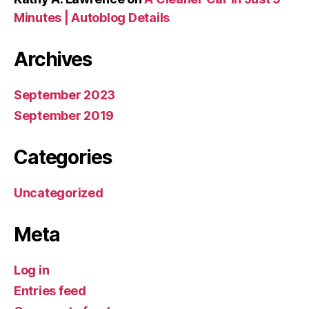
Minutes | Autoblog Details
Archives
September 2023
September 2019
Categories
Uncategorized
Meta
Log in
Entries feed