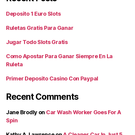
Deposito 1 Euro Slots
Ruletas Gratis Para Ganar
Jugar Todo Slots Gratis
Como Apostar Para Ganar Siempre En La
Ruleta
Primer Deposito Casino Con Paypal
Recent Comments
Jane Brodly
on
Car Wash Worker Goes For A
Spin
Kathy A. Lawrence
on
A Cleaner Car In Just 5