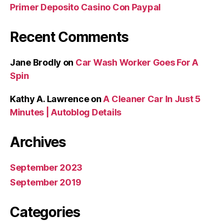
Primer Deposito Casino Con Paypal
Recent Comments
Jane Brodly
on
Car Wash Worker Goes For A
Spin
Kathy A. Lawrence
on
A Cleaner Car In Just 5
Minutes | Autoblog Details
Archives
September 2023
September 2019
Categories