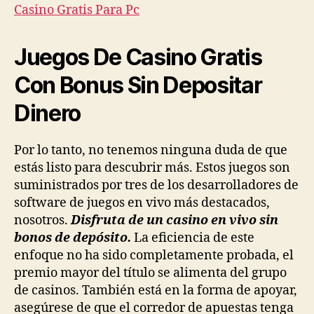
Casino Gratis Para Pc
Juegos De Casino Gratis
Con Bonus Sin Depositar
Dinero
Por lo tanto, no tenemos ninguna duda de que
estás listo para descubrir más. Estos juegos son
suministrados por tres de los desarrolladores de
software de juegos en vivo más destacados,
nosotros.
Disfruta de un casino en vivo sin
bonos de depósito.
La eficiencia de este
enfoque no ha sido completamente probada, el
premio mayor del título se alimenta del grupo
de casinos. También está en la forma de apoyar,
asegúrese de que el corredor de apuestas tenga