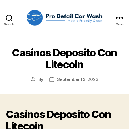
Search
Menu
Pro
Detail
Car
Wash,
Casinos Deposito Con
LLC
Litecoin
By
September 13, 2023
Post
Post
author
date
Casinos Deposito Con
Litecoin