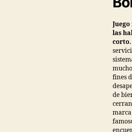
Bo
Juego
las ha
corto
servic
sistema
mucho 
fines 
desape
de bie
cerran
marca 
famoso
encuen