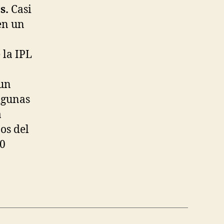
os.
Casi
en un
 la IPL
 un
lgunas
a
os del
00