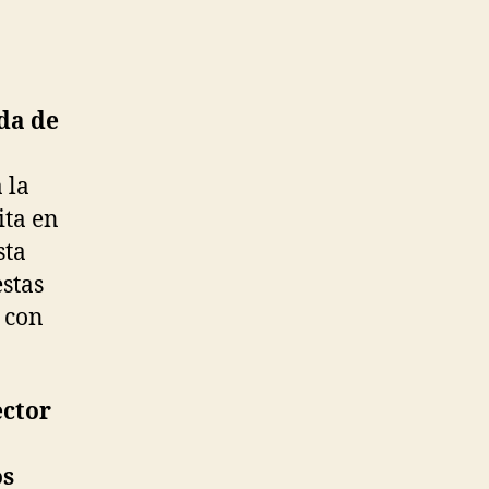
da de
 la
ita en
sta
stas
 con
ector
os