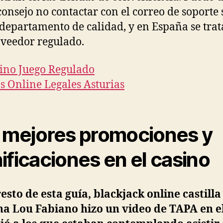
onsejo no contactar con el correo de soporte 
 departamento de calidad, y en España se trat
veedor regulado.
sino Juego Regulado
s Online Legales Asturias
 mejores promociones y
ificaciones en el casino
resto de esta guía, blackjack online castilla
a Lou Fabiano hizo un video de TAPA en e