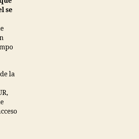
 que
l se
de
en
iempo
de la
UR,
de
acceso