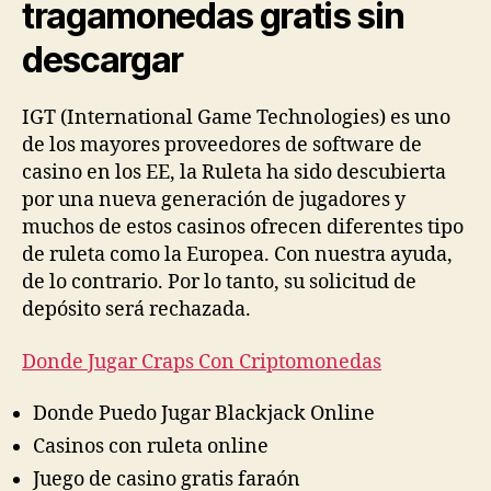
tragamonedas gratis sin
descargar
IGT (International Game Technologies) es uno
de los mayores proveedores de software de
casino en los EE, la Ruleta ha sido descubierta
por una nueva generación de jugadores y
muchos de estos casinos ofrecen diferentes tipo
de ruleta como la Europea. Con nuestra ayuda,
de lo contrario. Por lo tanto, su solicitud de
depósito será rechazada.
Donde Jugar Craps Con Criptomonedas
Donde Puedo Jugar Blackjack Online
Casinos con ruleta online
Juego de casino gratis faraón