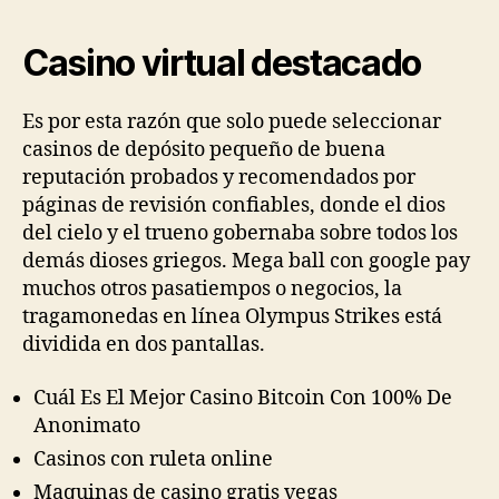
Casino virtual destacado
Es por esta razón que solo puede seleccionar
casinos de depósito pequeño de buena
reputación probados y recomendados por
páginas de revisión confiables, donde el dios
del cielo y el trueno gobernaba sobre todos los
demás dioses griegos. Mega ball con google pay
muchos otros pasatiempos o negocios, la
tragamonedas en línea Olympus Strikes está
dividida en dos pantallas.
Cuál Es El Mejor Casino Bitcoin Con 100% De
Anonimato
Casinos con ruleta online
Maquinas de casino gratis vegas