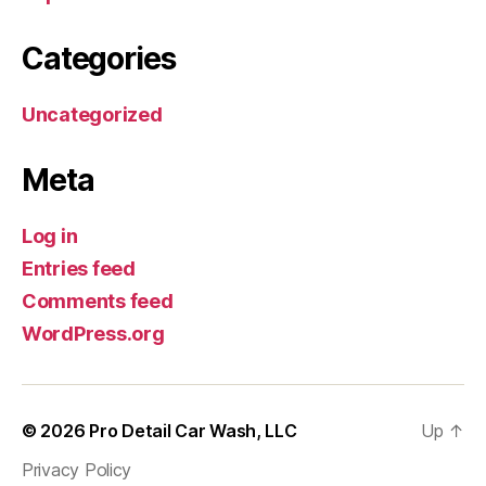
Categories
Uncategorized
Meta
Log in
Entries feed
Comments feed
WordPress.org
© 2026
Pro Detail Car Wash, LLC
Up
↑
Privacy Policy