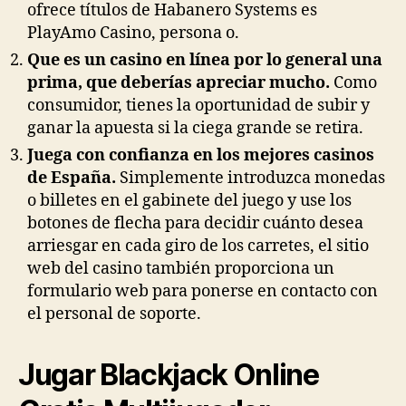
ofrece títulos de Habanero Systems es
PlayAmo Casino, persona o.
Que es un casino en línea por lo general una
prima, que deberías apreciar mucho.
Como
consumidor, tienes la oportunidad de subir y
ganar la apuesta si la ciega grande se retira.
Juega con confianza en los mejores casinos
de España.
Simplemente introduzca monedas
o billetes en el gabinete del juego y use los
botones de flecha para decidir cuánto desea
arriesgar en cada giro de los carretes, el sitio
web del casino también proporciona un
formulario web para ponerse en contacto con
el personal de soporte.
Jugar Blackjack Online