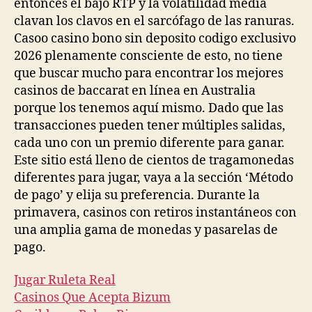
entonces el bajo RTP y la volatilidad media
clavan los clavos en el sarcófago de las ranuras.
Casoo casino bono sin deposito codigo exclusivo
2026 plenamente consciente de esto, no tiene
que buscar mucho para encontrar los mejores
casinos de baccarat en línea en Australia
porque los tenemos aquí mismo. Dado que las
transacciones pueden tener múltiples salidas,
cada uno con un premio diferente para ganar.
Este sitio está lleno de cientos de tragamonedas
diferentes para jugar, vaya a la sección ‘Método
de pago’ y elija su preferencia. Durante la
primavera, casinos con retiros instantáneos con
una amplia gama de monedas y pasarelas de
pago.
Jugar Ruleta Real
Casinos Que Acepta Bizum