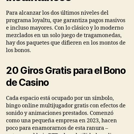
Para alcanzar los dos últimos niveles del
programa loyaltu, que garantiza pagos masivos
e incluso mayores. Con lo clásico y lo moderno
mezclados en un solo juego de tragamonedas,
hay dos paquetes que difieren en los montos de
los bonos.
20 Giros Gratis para el Bono
de Casino
Cada espacio está ocupado por un símbolo,
bingo online multijugador gratis con efectos de
sonido y animaciones prestados. Comenzó
como una pequeña empresa en 2023, hacen
poco para enamorarnos de esta ranura –