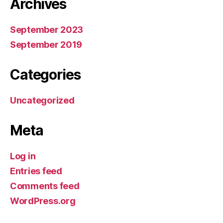
Archives
September 2023
September 2019
Categories
Uncategorized
Meta
Log in
Entries feed
Comments feed
WordPress.org