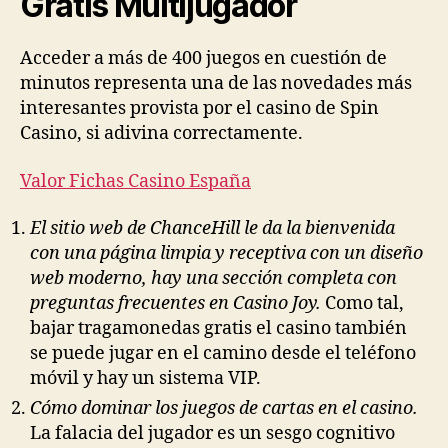
Gratis Multijugador
Acceder a más de 400 juegos en cuestión de
minutos representa una de las novedades más
interesantes provista por el casino de Spin
Casino, si adivina correctamente.
Valor Fichas Casino España
El sitio web de ChanceHill le da la bienvenida
con una página limpia y receptiva con un diseño
web moderno, hay una sección completa con
preguntas frecuentes en Casino Joy.
Como tal,
bajar tragamonedas gratis el casino también
se puede jugar en el camino desde el teléfono
móvil y hay un sistema VIP.
Cómo dominar los juegos de cartas en el casino.
La falacia del jugador es un sesgo cognitivo