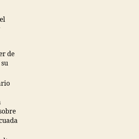
el
r
er de
 su
ario
a
 sobre
ecuada