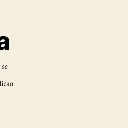
a
 se
lican