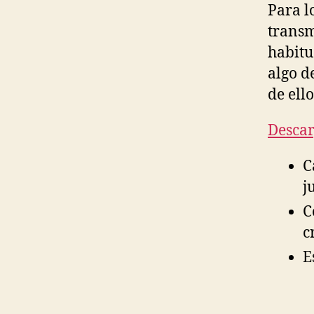
Para lo
transm
habitu
algo d
de ell
Descar
C
j
C
c
E