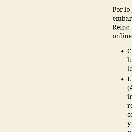
Por lo
embarg
Reino 
online
C
l
l
L
(
i
r
c
y