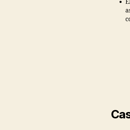
E
a
c
Cas