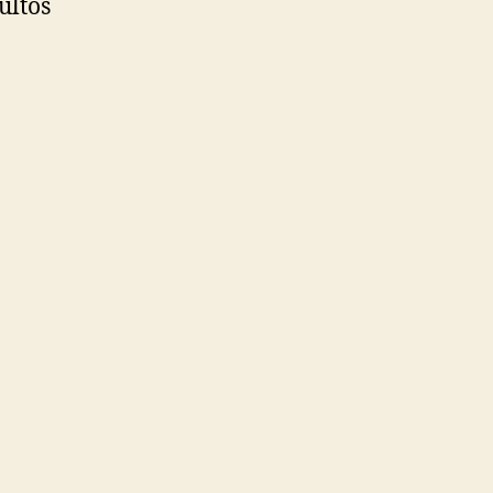
ultos