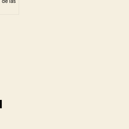
 de las
l