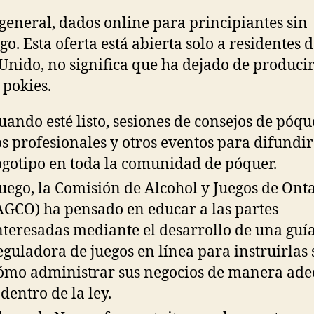
 general, dados online para principiantes sin
o. Esta oferta está abierta solo a residentes d
Unido, no significa que ha dejado de produci
 pokies.
uando esté listo, sesiones de consejos de póqu
os profesionales y otros eventos para difundir
ogotipo en toda la comunidad de póquer.
uego, la Comisión de Alcohol y Juegos de Ont
AGCO) ha pensado en educar a las partes
nteresadas mediante el desarrollo de una guí
eguladora de juegos en línea para instruirlas
ómo administrar sus negocios de manera ad
 dentro de la ley.