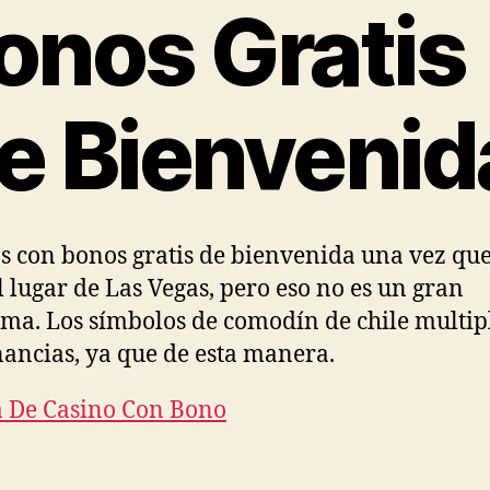
onos Gratis
e Bienvenid
s con bonos gratis de bienvenida una vez que
l lugar de Las Vegas, pero eso no es un gran
ma. Los símbolos de comodín de chile multip
nancias, ya que de esta manera.
 De Casino Con Bono