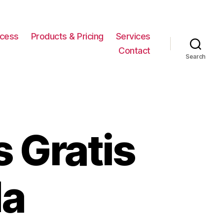
cess
Products & Pricing
Services
Contact
Search
 Gratis
da