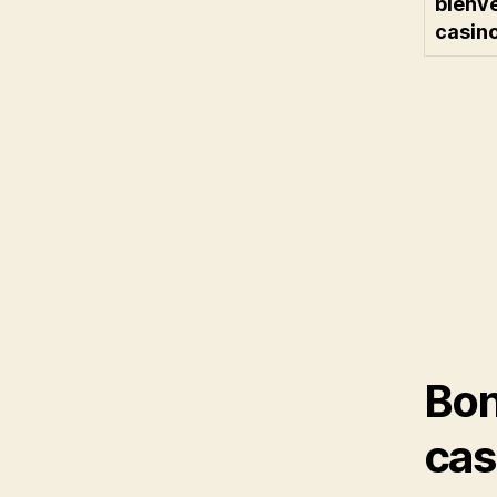
bienv
casin
Bon
cas