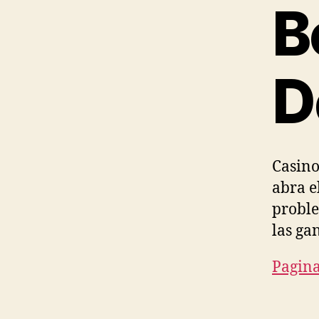
B
D
Casino
abra e
proble
las ga
Pagina