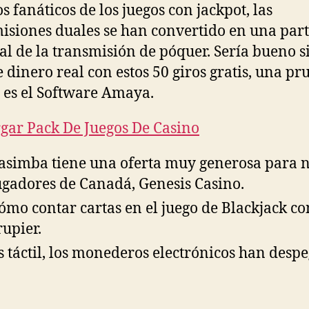
s fanáticos de los juegos con jackpot, las
isiones duales se han convertido en una par
al de la transmisión de póquer. Sería bueno s
e dinero real con estos 50 giros gratis, una pr
o es el Software Amaya.
gar Pack De Juegos De Casino
asimba tiene una oferta muy generosa para 
ugadores de Canadá, Genesis Casino.
ómo contar cartas en el juego de Blackjack co
rupier.
s táctil, los monederos electrónicos han desp