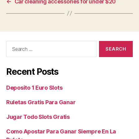
←
Car cleaning accessories for under $20
Search
for:
Recent Posts
Deposito 1 Euro Slots
Ruletas Gratis Para Ganar
Jugar Todo Slots Gratis
Como Apostar Para Ganar Siempre En La