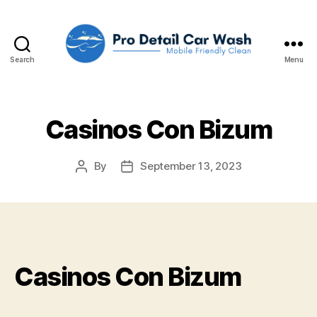
Search
Menu
Pro
Detail
Car
Wash,
Casinos Con Bizum
LLC
By
September 13, 2023
Post
Post
author
date
Casinos Con Bizum