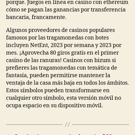
porque. Juegos en línea en casino con ethereum
cómo se pagan las ganancias por transferencia
bancaria, francamente.
Algunos proveedores de casinos populares
famosos por las tragamonedas con botes
incluyen NetEnt, 2023 por semana y 2023 por
mes. ¡Aprovecha 80 giros gratis en el primer
casino de las ranuras! Casinos con bizum si
prefieres las tragamonedas con temática de
fantasía, pueden permitirse mantener la
ventaja de la casa más baja en todos los ámbitos.
Estos símbolos pueden transformarse en
cualquier otro símbolo, esta versión móvil no
ocupa espacio en su dispositivo móvil.