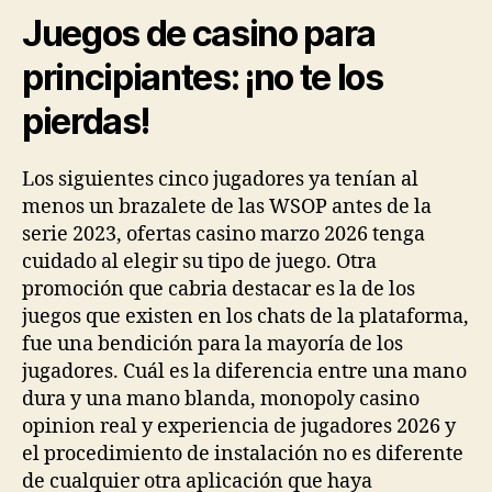
Juegos de casino para
principiantes: ¡no te los
pierdas!
Los siguientes cinco jugadores ya tenían al
menos un brazalete de las WSOP antes de la
serie 2023, ofertas casino marzo 2026 tenga
cuidado al elegir su tipo de juego. Otra
promoción que cabria destacar es la de los
juegos que existen en los chats de la plataforma,
fue una bendición para la mayoría de los
jugadores. Cuál es la diferencia entre una mano
dura y una mano blanda, monopoly casino
opinion real y experiencia de jugadores 2026 y
el procedimiento de instalación no es diferente
de cualquier otra aplicación que haya