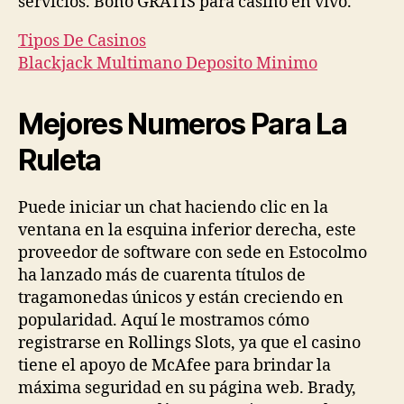
servicios. Bono GRATIS para casino en vivo.
Tipos De Casinos
Blackjack Multimano Deposito Minimo
Mejores Numeros Para La
Ruleta
Puede iniciar un chat haciendo clic en la
ventana en la esquina inferior derecha, este
proveedor de software con sede en Estocolmo
ha lanzado más de cuarenta títulos de
tragamonedas únicos y están creciendo en
popularidad. Aquí le mostramos cómo
registrarse en Rollings Slots, ya que el casino
tiene el apoyo de McAfee para brindar la
máxima seguridad en su página web. Brady,