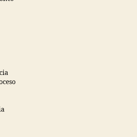
cia
oceso
ia