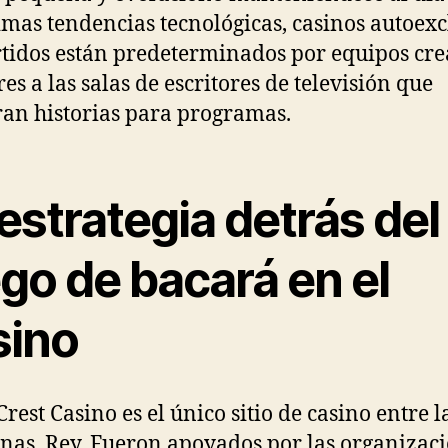
timas tendencias tecnológicas, casinos autoex
rtidos están predeterminados por equipos cre
es a las salas de escritores de televisión que
an historias para programas.
estrategia detrás del
go de bacará en el
sino
rest Casino es el único sitio de casino entre l
as, Rey. Fueron apoyados por las organizac