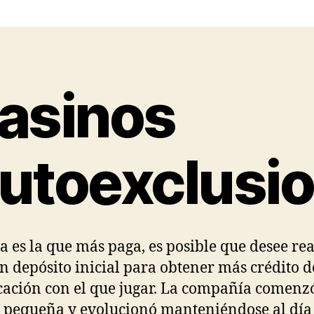
asinos
utoexclusi
 es la que más paga, es posible que desee rea
n depósito inicial para obtener más crédito d
cación con el que jugar. La compañía comenz
 pequeña y evolucionó manteniéndose al día