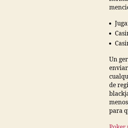
mencio
Juga
Casi
Casi
Un ger
enviar
cualqu
de reg
blackj
menos 
para q
Poker 