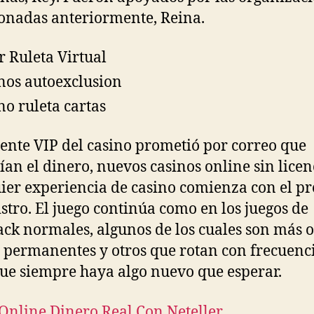
nadas anteriormente, Reina.
r Ruleta Virtual
nos autoexclusion
no ruleta cartas
ente VIP del casino prometió por correo que
ían el dinero, nuevos casinos online sin licen
ier experiencia de casino comienza con el pr
istro. El juego continúa como en los juegos de
ack normales, algunos de los cuales son más o
permanentes y otros que rotan con frecuenc
ue siempre haya algo nuevo que esperar.
Online Dinero Real Con Neteller