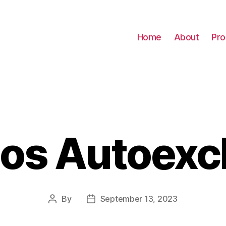
Home
About
Pro
os Autoexc
By
September 13, 2023
Post
Post
author
date