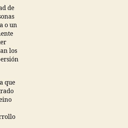
ad de
sonas
a o un
mente
ker
an los
persión
sa que
grado
Reino
rrollo