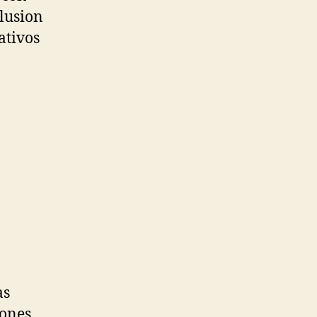
clusion
ativos
as
iones