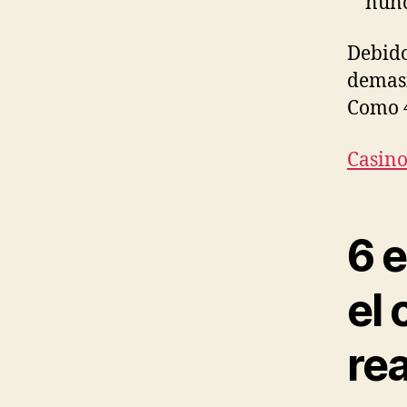
nunc
Debido
demasi
Como 4
Casino
6 e
el 
re