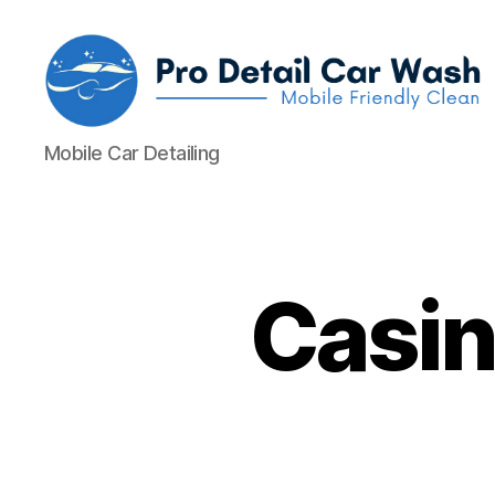
Pro
Mobile Car Detailing
Detail
Car
Wash,
LLC
Casin