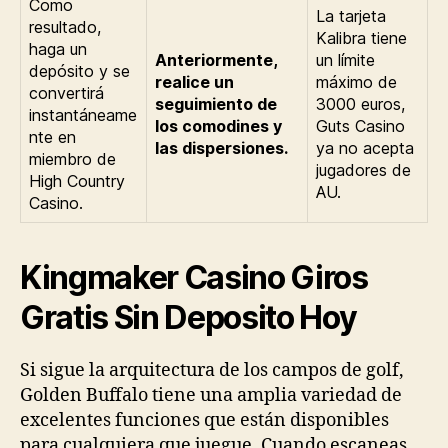
Como
La tarjeta
resultado,
Kalibra tiene
haga un
Anteriormente,
un límite
depósito y se
realice un
máximo de
convertirá
seguimiento de
3000 euros,
instantáneame
los comodines y
Guts Casino
nte en
las dispersiones.
ya no acepta
miembro de
jugadores de
High Country
AU.
Casino.
Kingmaker Casino Giros
Gratis Sin Deposito Hoy
Si sigue la arquitectura de los campos de golf,
Golden Buffalo tiene una amplia variedad de
excelentes funciones que están disponibles
para cualquiera que juegue. Cuando escaneas