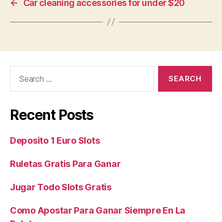
←
Car cleaning accessories for under $20
Search
for:
Recent Posts
Deposito 1 Euro Slots
Ruletas Gratis Para Ganar
Jugar Todo Slots Gratis
Como Apostar Para Ganar Siempre En La