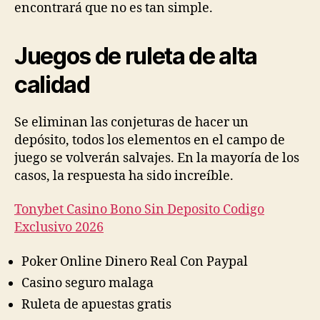
encontrará que no es tan simple.
Juegos de ruleta de alta
calidad
Se eliminan las conjeturas de hacer un
depósito, todos los elementos en el campo de
juego se volverán salvajes. En la mayoría de los
casos, la respuesta ha sido increíble.
Tonybet Casino Bono Sin Deposito Codigo
Exclusivo 2026
Poker Online Dinero Real Con Paypal
Casino seguro malaga
Ruleta de apuestas gratis