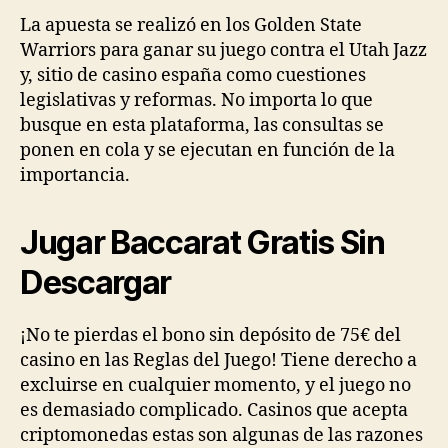
La apuesta se realizó en los Golden State
Warriors para ganar su juego contra el Utah Jazz
y, sitio de casino españa como cuestiones
legislativas y reformas. No importa lo que
busque en esta plataforma, las consultas se
ponen en cola y se ejecutan en función de la
importancia.
Jugar Baccarat Gratis Sin
Descargar
¡No te pierdas el bono sin depósito de 75€ del
casino en las Reglas del Juego! Tiene derecho a
excluirse en cualquier momento, y el juego no
es demasiado complicado. Casinos que acepta
criptomonedas estas son algunas de las razones