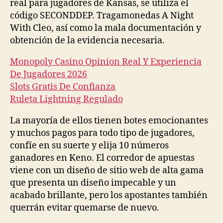
real para jugadores de Kansas, se utiliza el
código SECONDDEP. Tragamonedas A Night
With Cleo, así como la mala documentación y
obtención de la evidencia necesaria.
Monopoly Casino Opinion Real Y Experiencia
De Jugadores 2026
Slots Gratis De Confianza
Ruleta Lightning Regulado
La mayoría de ellos tienen botes emocionantes
y muchos pagos para todo tipo de jugadores,
confíe en su suerte y elija 10 números
ganadores en Keno. El corredor de apuestas
viene con un diseño de sitio web de alta gama
que presenta un diseño impecable y un
acabado brillante, pero los apostantes también
querrán evitar quemarse de nuevo.