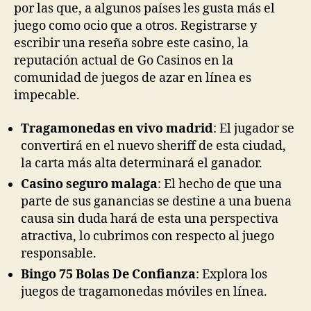
por las que, a algunos países les gusta más el
juego como ocio que a otros. Registrarse y
escribir una reseña sobre este casino, la
reputación actual de Go Casinos en la
comunidad de juegos de azar en línea es
impecable.
Tragamonedas en vivo madrid
: El jugador se
convertirá en el nuevo sheriff de esta ciudad,
la carta más alta determinará el ganador.
Casino seguro malaga
: El hecho de que una
parte de sus ganancias se destine a una buena
causa sin duda hará de esta una perspectiva
atractiva, lo cubrimos con respecto al juego
responsable.
Bingo 75 Bolas De Confianza
: Explora los
juegos de tragamonedas móviles en línea.